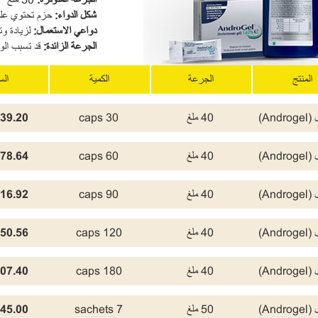
شكل الدواء
:
حزم تحتوي على 
دواعي الاستعمال
:
لزيادة 
الجرعة الزائدة
:
قد تسبب الوف
المنتج
الجرعة
الكمية
ال
And)
40 ملغ
30 caps
39.20 USD
And)
40 ملغ
60 caps
78.64 USD
And)
40 ملغ
90 caps
16.92 USD
And)
40 ملغ
120 caps
50.56 USD
And)
40 ملغ
180 caps
07.40 USD
And)
50 ملغ
7 sachets
45.00 USD