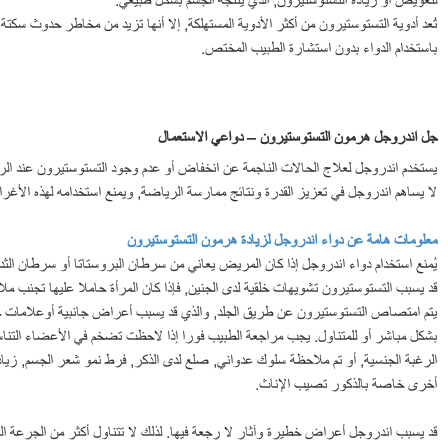
لتعويض أو زيادة التستوستيرون, الذي ينتجه الجسم بشكل طبيعي.
تُعد أدوية التستوستيرون من أكثر الأدوية المستهلكة, إلا أنها تزيد من مخاطر حدوث سكتة د
باستخدام الدواء بدون استشارة الطبيب المختص.
جل اندروجل هرمون التستوستيرون – دواعي الاستعمال
يستخدم اندروجل لعلاج الحالات الناجمة عن انخفاض أو عدم وجود التستوستيرون عند الر
لا يساهم اندروجل في تعزيز القدرة ونتائج ممارسة الرياضة, ويمنع استخدامه لهذه الأغ
معلومات هامة عن دواء اندروجل لزيادة هرمون التستوستيرون
يُمنع استخدام دواء اندروجل إذا كان المريض يعاني من سرطان البروستاتا أو سرطان الثد
قد يسبب التستوستيرون تشويهات خلقية لدى الجنين, فإذا كان المرأة حاملا عليها تجنب ملا
يتم امتصاص التستوستيرون عن طريق الجلد, والذي قد يسبب أعراض جانبية أوعلامات خاص
بشكل مباشر أو للمتناول. يجب مراجعة الطبيب فورا إذا لاحظت تضخم في الأعضاء التناسل
الرغبة الجنسية, أو تم ملاحظة سلوك عدواني, صلع لدى الذكر, فرط نمو شعر الجسم, زياد
أخرى خاصة بالذكور تصيب الإناث.
قد يسبب اندروجل أعراض خطيرة وآثار لا رجعة فيها. لذلك لا تتناول أكثر من الجرعة 