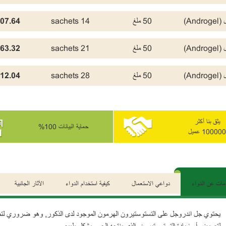
And)
50 ملغ
14 sachets
07.64 USD
And)
50 ملغ
21 sachets
63.32 USD
And)
50 ملغ
28 sachets
12.04 USD
يثق بنا أكثر
حماية البيانات 100%
100000 عميل
مات عن الدواء
دواعي الاستعمال
كيفية استخدام الدواء
الآثار الجانبية
يحتوي جل اندروجل على التستوستيرون الهرمون الموجود لدى الذكور, وهو ضروري لتمكين 