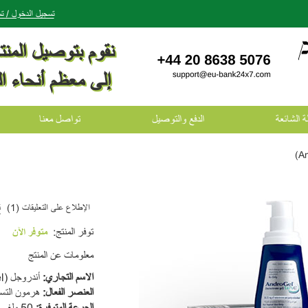
تسجيل الدخول / 
نقوم بتوصيل المن
إلى معظم أنحاء ال
ة الشائعة
الدفع والتوصيل
تواصل معنا
الإطلاع على التعليقات (1)
ق
توفر المنتج:
متوفر الآن
معلومات عن المنتج
الاسم التجاري
:
أندروجل (AndroGel)
العنصر الفعال
:
هرمون التس
الجرعة المتوفرة
:
50 ملغ