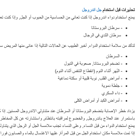
تحذيرات قبل استخدام
جل اندروجل
يمنع استخدام دواء اندروجل إذا كنت تعاني من الحساسية من الحبوب أو الجل, وإذا كنت تعا
 في العروض الخاصة
- سرطان البروستاتا
سرطان الثدي في الرجال
لتأكد من سلامة استخدام الدواء, أخبر الطبيب عن الحالات التالية إذا عانى منها المريض ساب
- السرطان
- تضخم البروستاتا, صعوبة في التبول
- البُهر أثناء النوم (انقطاع التنفس أثناء النوم)
- أمراض القلب, نوبة قلبية أو سكتة دماغية
- جلطة دموية
- داء السكري
- أمراض الكبد أو أمراض الكلى
باستمرار عند العلاج باندروجل, والخضوع لمراقبته بانتظام, واستشارته عن كل المخاطر الم
يمنع استخدام الدواء من قبل النساء, وعلى النساء تجنب ملامسة الجل أو الرجل الذي يتناو
إذا تمت ملامسة مكان استخدام الجل من قبل المرأة, عليها الاغتسال بالماء والصابون فورا.