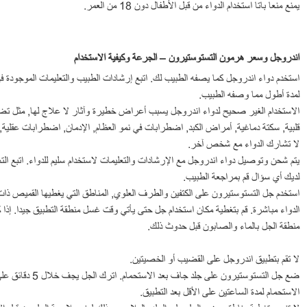
يمنع منعا باتا استخدام الدواء من قبل الأطفال دون 18 من العمر.
اندروجل وسعر هرمون التستوستيرون – الجرعة وكيفية الاستخدام
استخدم دواء اندروجل كما يصفه الطبيب لك. اتبع إرشادات الطبيب والتعليمات الموجودة في
لمدة أطول مما وصفه الطبيب.
الاستخدام الغير صحيح لدواء اندروجل يسبب أعراض خطيرة وآثار لا علاج لها, مثل تضخ
قلبية, سكتة دماغية, أمراض الكبد, اضطرابات في نمو العظام, الإدمان, اضطرابات عقلية,
لا تشارك الدواء مع شخص آخر.
يتم شحن وتوصيل دواء اندروجل مع الإرشادات والتعليمات لاستخدام سليم للدواء. اتبع التع
لديك أي سؤال قم بمراجعة الطبيب.
استخدم جل التستوستيرون على الكتفين والطرف العلوي, المناطق التي يغطيها القميص ذات ا
الدواء مباشرة. قم بتغطية مكان استخدام جل حتى يأتي وقت غسل منطقة التطبيق جيدا. إ
منطقة الجل بالماء والصابون قبل حدوث ذلك.
لا تقم بتطبيق اندروجل على القضيب أو الخصيتين.
ضع جل التستوستيرون 
الاستحمام لمدة الساعتين على الأقل بعد التطبيق.