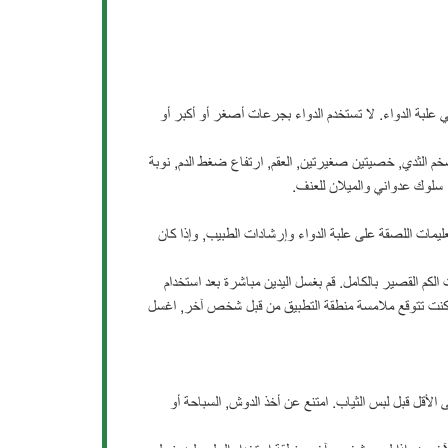
 علبة الدواء. لا تستخدم الدواء بجرعات أصغر أو أكبر أو
م الثدي, خصيتين صغيرتين, العقم, ارتفاع ضغط الدم, نوبة
 سلوك عدواني والميلان للعنف.
ليمات اللصقة على علبة الدواء وإرشادات الطبيب, وإذا كان
لكم القصير بالكامل. قم بغسل اليدين مباشرة بعد استخدام
ذا كنت تتوقع ملامسة منطقة التطبيق من قبل شخص آخر, اغسل
على جلد جاف بعد الاستحمام. اترك الجل يجف خلال 5 دقائق على الأقل قبل لبس الثياب. امتنع عن أخذ الدوش, السباحة أو