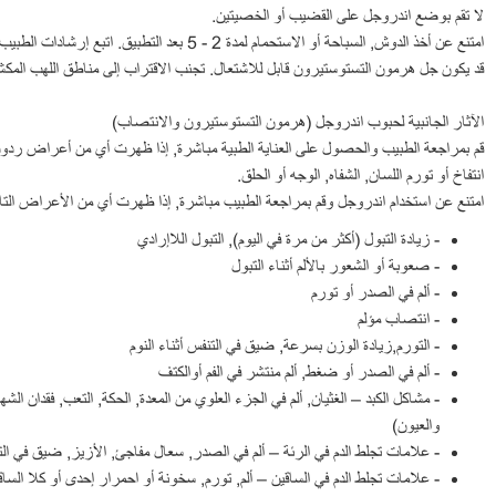
لا تقم بوضع اندروجل على القضيب أو الخصيتين.
امتنع عن أخذ الدوش, السباحة أو الاستحمام لمدة 2 - 5 بعد التطبيق. اتبع إرشادات الطبيب والتعليمات الملصقة على علبة الدواء.
قد يكون جل هرمون التستوستيرون قابل للاشتعال. تجنب الاقتراب إلى مناطق اللهب المك
الآثار الجانبية لحبوب اندروجل (هرمون التستوستيرون والانتصاب)
قم بمراجعة الطبيب والحصول على العناية الطبية مباشرة, إذا ظهرت أي من أعراض ردو
انتفاخ أو تورم اللسان, الشفاه, الوجه أو الحلق.
امتنع عن استخدام اندروجل وقم بمراجعة الطبيب مباشرة, إذا ظهرت أي من الأعراض التال
- زيادة التبول (أكثر من مرة في اليوم), التبول اللاإرادي
- صعوبة أو الشعور بالألم أثناء التبول
- ألم في الصدر أو تورم
- انتصاب مؤلم
- التورم,زيادة الوزن بسرعة, ضيق في التنفس أثناء النوم
- ألم في الصدر أو ضغط, ألم منتشر في الفم أوالكتف
- مشاكل الكبد – الغثيان, ألم في الجزء العلوي من المعدة, الحكة, التعب, فقدان الش
والعيون)
- علامات تجلط الدم في الرئة – ألم في الصدر, سعال مفاجئ, الأزيز, ضيق في ا
- علامات تجلط الدم في الساقين – ألم, تورم, سخونة أو احمرار إحدى أو كلا الساق