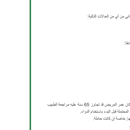
ني من أي من الحالات التالية:
قا:
يزداد خطر الإصابة بتضخم البروستاتا أو السرطان عند متناولي الاندروجل المسنين. إذا كان عمر المريض قد تجاوز 65 سنة عليه مراجعة الطبيب
حتملة قبل البدء باستخدام الدواء.
لها, خاصة إن كانت حاملة.