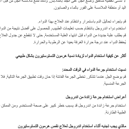
لا تنسى تغطية مناطق وضع الجل على الجلد بالملابس, وذلك لمنع ملامسة الجل من قبل 
اليد أو منطقة الملامسة على الفور بالماء والصابون.
قم بإجراء تحاليل الدم باستمرار وانتظام عند العلاج بهذا الدواء.
استخدم دواء اندروجل بانتظام حسب تعليمات الطبيب, للحصول على أفضل نتيجة من الدوا
قم بطلب علبة جديدة من الدواء قبل انتهاء العلبة المستخدمة, حتى لا تنقطع عن جدول العلاج
يُحفظ الدواء عند درجة حرارة الغرفة بعيدا عن الرطوبة والحرارة.
أكثر عن كيفية استخدام الدواء لزيادة نسبة هرمون التستوستيرون بشكل طبيعي
نسيت استخدام جرعة الدواء في الوقت المحدد
:
قم بوضع الجل عندما تتذكر, تخطى الجرعة الفائتة إذا حان وقت تطبيق الجرعة التالية, 
الجرعة المنسية.
أعراض استخدام جرعة زائدة من اندروجل
استخدام جرعة زائدة من اندروجل قد يسبب خطر كبير على صحة المستخدم, ومن الممكن
الطبية الطارئة.
مالذي يجب تجنبه أثناء استخدام اندروجل لعلاج نقص هرمون التستوستيرون