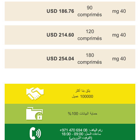
90
186.76 USD
40 mg
comprimés
120
214.60 USD
40 mg
comprimés
180
254.04 USD
40 mg
comprimés
يثق بنا أكثر
100000 عميل
حماية البيانات 100%