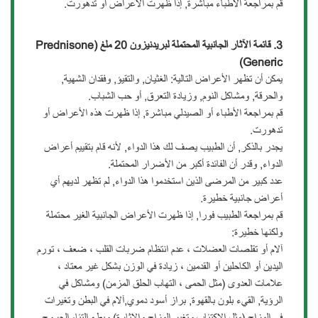
قم بمراجعة الأطباء مباشرة, إذا ظهرت الأعراض أو تدهورت.
3.
قائمة الآثار الجانبية المحتملة
لبر
يدنيزون
20
ملغ
(Prednisone
Generic)
يمكن أن تظهر الأعراض التالية: الغثيان, والتقيؤ, وفقدان الشهية,
والحرقة, ومشاكل النوم, وزيادة التعرق, أو حب الشباب.
قم بمراجعة الأطباء أو الصيدلي مباشرة, إذا ظهرت هذه الأعراض أو
تدهورت.
يجدر بالذكر, أن الطبيب يصف لك هذا الدواء, لأنه قام بتقييم أعراض
الدواء, وقدر أن الفائدة أكبر من الأضرار المحتملة.
عدد كبير من المرضى الذين استخدموا هذا الدواء, لم تظهر لديهم أي
أعراض جانبية خطيرة.
قم بمراجعة الطبيب فورا, إذا ظهرت الأعراض الجانبية الغير محتملة
ولكنها خطيرة:
آلام أو تقلصات العضلات ، عدم انتظام ضربات القلب ، ضعف ، تورم
اليدين أو الكاحلين أو القدمين ، زيادة في الوزن بشكل غير معتاد ،
علامات العدوى (مثل الحمى ، التهاب الحلق المزمن) ومشاكل في
الرؤية, القيء بلون بالقهوة, براز أسود دموي,آلام في البطن وتغيرات
في المزاج (مثل الاكتئاب وتغير المزاج والإثارة) وبطء التئام الجروح,