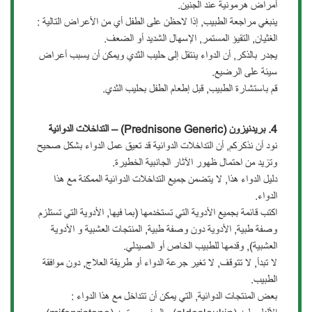
أمراض هرمونية عند الجنين.
ينبغي مراجعة الطبيب, إذا لاحظن على الطفل أي من الأعراض التالية :
الغثيان, التقيؤ المستمر, الإسهال الشديد أو الضعف.
يجدر بالذكر, أن الدواء ينتقل إلى حليب الثدي ويمكن أن يسبب أعراض
سيئة على الرضيع.
قم باستشارة الطبيب, قبل إطعام الطفل بحليب الثدي.
4.
بريدنيزون
(Prednisone Generic) –
التداخلات
الدوائية
نود أن نذكركم, أن التداخلات الدوائية قد تعيق عمل الدواء بشكل صحيح
وتزيد من احتمال ظهور الآثار الجانبية الخطيرة.
دليل الدواء هذا, لا يتضمن جميع التداخلات الدوائية الممكنة مع هذا
الدواء.
اكتب قائمة بجميع الأدوية التي تستخدمها (بما فيها, الأدوية التي تستلزم
وصفة طبية, الأدوية دون وصفة طبية, المنتجات العشبية و الأدوية
العشبية), وقدمها للطبيب الخاص أو الصيدلي.
لا تبدأ, لا تتوقف, لا تغير جرعة الدواء أو طريقة العلاج, دون موافقة
الطبيب.
بعض المنتجات الدوائية, التي يمكن أن تتداخل مع هذا الدواء :