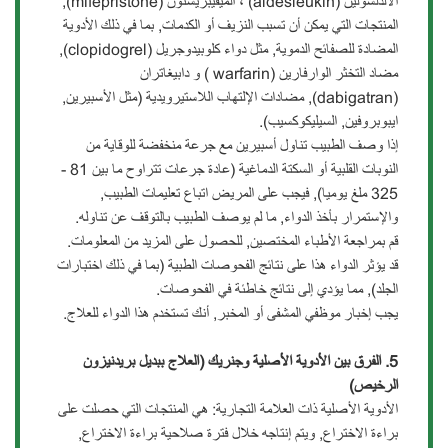
الألدلسولين (aldesleukin) ، الميفيبريستون (mifepristone),
المنتجات التي يمكن أن تسبب النزيف أو الكدمات, بما في ذلك الأدوية
المضادة للصفائح الدموية, مثل دواء كلوبيدوجريل (clopidogrel),
مضاد التخثر الوارفارين (warfarin ) و دابيغاتران
(dabigatran), مضادات الإلتهاب اللاستيرويدية (مثل الأسبيرين,
ايبوبروفين, السيليكوكسيب).
إذا وصف الطبيب تناول أسبيرين مع جرعة منخفضة للوقاية من
النوبات القلبية أو السكتة الدماغية (عادة جرعات تتراوح ما بين 81 -
325 ملغ يوميا), فيجب على المريض اتباع تعليمات الطبيب,
والإستمرار بأخذ الدواء, ما لم يوصف الطبيب بالتوقف عن تناوله.
قم بمراجعة الأطباء المختصين, للحصول على المزيد من المعلومات.
قد يؤثر الدواء هذا على نتائج الفحوصات الطبية (بما في ذلك اختبارات
الجلد), مما يؤدي إلى نتائج خاطئة في الفحوصات.
يجب إخبار موظفي المشفى أو المخبر, أنك تستخدم هذا الدواء للعلاج.
5. الفرق بين الأدوية الأصلية وجنريك (العلاج ببديل بريدنيزون
الرخيص)
الأدوية الأصلية ذات العلامة التجارية: هي المنتجات التي حصلت على
براءة الاختراع, ويتم إنتاجه خلال فترة صلاحية براءة الاختراع,