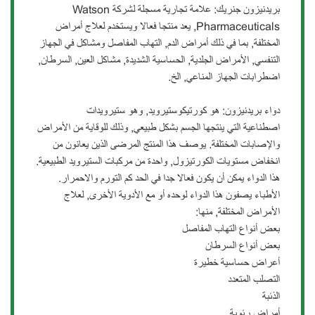
بريدنيزون جنريك: علامة تجارية مسجلة لشركة Watson
Pharmaceuticals, يعد منتجا فعالا ويستخدم لعلاج أمراض
المختلفة, بما في ذلك أمراض الدم, التهاب المفاصل ومشاكل في الجهاز
التنفسي, الأمراض الجلدية, الحساسية الشديدة, مشاكل العين, السرطان,
اضطرابات الجهاز المناعي, الخ.
دواء بريدنيزون: هو كورتيكوستيرويد, وهو ستيرويدات
اصطناعية التي ينتجها الجسم بشكل طبيعي, وذلك للوقاية من الأمراض
واﻹصابات المختلفة. يوصف هذا المنتج المرضى الذين يعانون من
انخفاض مستويات الكورتيزول, واحدة من مركبات الستيرويد الطبيعية.
هذا الدواء يمكن أن يكون فعالا جدا في الحد كم التورم والاحمرار.
الأطباء يصفون هذا الدواء لوحده أو مع الأدوية الأخرى, لعلاج
الأمراض المختلفة, منها:
بعض أنواع التهاب المفاصل
بعض أنواع السرطان
أعراض حساسية خطيرة
التصلب المتعدد
الذئبة
أمراض رئوية