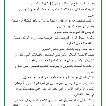
هذا, أو كنت تعالج بوساطته, خلال 12 شهرا الماضين.
قم بمراجعة الطبيب, إذا لاحظت تعب غير معتاد أو فقدان شديد في
الوزن.
إذا كنت تستخدم هذا الدواء لفترة زمنية طويلة, قم بأخذ البطاقة المرضية
واحملها أو سوار تعريف الطبي.
قد يخفي هذا الدواء علامات العدوى.
يمكن أن يجعل الدواء المريض أكثر عرضة للعدوى, من الممكن أيضا
أن تتفاقم العدوى الحالية.
دائما اغسل يديك بانتظام, لمنع انتشار العدوى.
تجنب الاتصال المباشر بالمرضى المصابين بالتهابات, التي ممكن أن
تنتقل إلى الآخرين (مثل جدري الماء والحصبة والأنفلونزا).
إذا كنت قد أصبت بالعدوى, قم بمراجعة الطبيب للحصول على العلاج
اللازم.
الشكل السائل من هذا الدواء, قد يحتوي على السكر أو الكحول.
لذلك, يجب على المرضى الذين يعانون من أمراض السكري, أمراض
الكبد أو الأمراض الأخرى التي تجبر المريض على تجنب هذه المواد
في النظام الغذائي.
استشر الطبيب المختص أو الصيدلي عن الاستخدام السليم لهذا المنتج.
قد يتداخل بريدنيزون مع اللقاحات ويؤثر بشكل سلبي عاة فعاليتها, لذلك