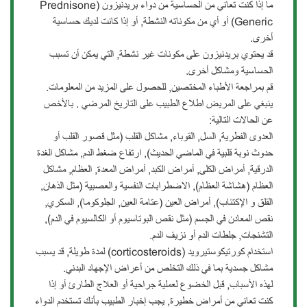
ما إذا كنت تعاني من الحساسية من دواء بريدنيزون (Prednisone
Generic) أو أي من مكوناته النشطة, أو إذا كانت لديك حساسية
أخرى.
قد يحتوي بريدنيزون على مكونات غير نشطة, التي يمكن أن تسبب
الحساسية ومشاكل أخرى.
قم بمراجعة الأطباء المختصين, للحصول على المزيد من المعلومات.
ينبغي على المريض اطلاع الطبيب على التاريخ المرضي . بالأخص
عن الحالات التالية:
العدوى الفطرية, السل, القوباء, مشاكل القلب (مثل قصور القلب أو
حدوث نوبة قلبية في الماضي الحديث), ارتفاع ضغط الدم, مشاكل الغدة
الدرقية, أمراض الكلى, أمراض الكبد, أمراض المعدة, العظام, مشاكل
العظام (هشاشة العظام), الاضطرابات النفسية والعصبية (مثل الذهان,
القلق و الإكتئاب), أمراض العين (عتامة العين, الجلوكوما), السكري,
نقص المعادن في الجسم (مثل نقص البوتاسيوم أو الكالسيوم في الدم),
التشنجات, جلطات الدم أو نزيف الدم.
استخدام كورتيكوستيرويد (corticosteroids) لمدة طويلة, قد يسبب
مشاكل جسدية بما في ذلك التخلص من أعراض الإجهاد البدني.
لهذه الأسباب, قبل الخضوع لعملية جراحية أو العلاج الطارئ أو إذا
كنت تعاني من أمراض خطيرة, يجب إخبار الطبيب بأنك تستخدم الدواء