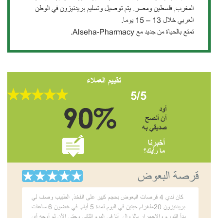
المغرب, فلسطين ومصر. يتم توصيل وتسليم بريدنيزون في الوطن
العربي خلال 13 – 15 يوما.
تمتع بالحياة من جديد مع Alseha-Pharmacy.
تقييم العملاء
5/5
أود
أن أنصح
صديقي به
أخبرنا
ما رأيك؟
قرصة البعوض
كان لدي 4 قرصات البعوض بحجم كبير على الفخذ, الطبيب وصف لي
بريدنيزون 20ملغرام حبتين في اليوم لمدة 5 أيام. في غضون 6 ساعات
بدأ التورم والاحمرار بالزوال. أنا في اليوم الثاني وحتى الآن لم أوجه أي