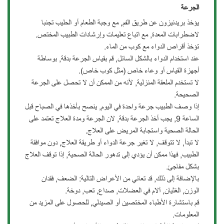
الجرعة
يؤخذ بريدنيزون عن طريق الفم, مع وجبة الطعام أو الحليب تجنبا
لاضطرابات المعدة, مع اتباع تعليمات وإرشادات الطبيب المختص.
تؤخذ أقراص الدواء مع كوب من الماء.
عند استخدام الدواء بالشكل السائل, قم بقياس الجرعة بدقة, بوساطة
أجهزة القياس أو وعاء خاص (مثل كوب خاص).
لا تستخدم الملعقة المنزلية, لأنه من الممكن أن لا تحصل على الجرعة
الصحيحة.
إذا وصف الطبيب جرعة واحدة في اليوم, ينصح بأخذها في الصباح قبل
الساعة 9, يجب أخذ الجرعة بدقة, لان الجرعة ومدة العلاج تعتمد على
الحالة الصحية واستجابة المريض على العلاج.
لا تبدأ, لا تتوقف, لا تغير جرعة الدواء أو طريقة العلاج, دون موافقة
الطبيب, فهذا ممكن أن يؤدي إلى تدهور الحالة الصحية, إذا توقف العلاج
بشكل مفاجئ.
بالإضافة إلى ذلك, قد تعاني من الأعراض التالية: الضعف, فقدان
الوزن, الغثيان, آلام في العضلات, صداع, تعب, دوخة.
قم باستشارة الأطباء المختصين أو الصيدلي, للحصول على المزيد من
المعلومات.