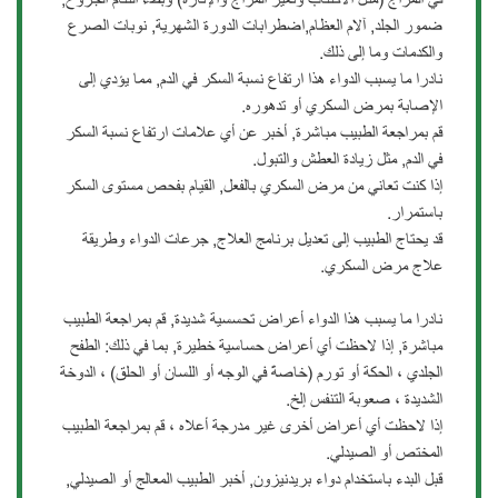
ضمور الجلد, آلام العظام,اضطرابات الدورة الشهرية, نوبات الصرع
والكدمات وما إلى ذلك.
نادرا ما يسبب الدواء هذا ارتفاع نسبة السكر في الدم, مما يؤدي إلى
الإصابة بمرض السكري أو تدهوره.
قم بمراجعة الطبيب مباشرة, أخبر عن أي علامات ارتفاع نسبة السكر
في الدم, مثل زيادة العطش والتبول.
إذا كنت تعاني من مرض السكري بالفعل, القيام بفحص مستوى السكر
باستمرار.
قد يحتاج الطبيب إلى تعديل برنامج العلاج, جرعات الدواء وطريقة
علاج مرض السكري.
نادرا ما يسبب هذا الدواء أعراض تحسسية شديدة, قم بمراجعة الطبيب
مباشرة, إذا لاحظت أي أعراض حساسية خطيرة, بما في ذلك: الطفح
الجلدي ، الحكة أو تورم (خاصةً في الوجه أو اللسان أو الحلق) ، الدوخة
الشديدة ، صعوبة التنفس إلخ.
إذا لاحظت أي أعراض أخرى غير مدرجة أعلاه ، قم بمراجعة الطبيب
المختص أو الصيدلي.
قبل البدء باستخدام دواء بريدنيزون, أخبر الطبيب المعالج أو الصيدلي,