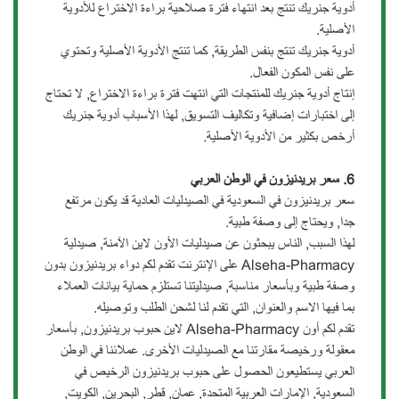
أدوية جنريك تنتج بعد انتهاء فترة صلاحية براءة الاختراع للأدوية
الأصلية.
أدوية جنريك تنتج بنفس الطريقة, كما تنتج الأدوية الأصلية وتحتوي
على نفس المكون الفعال.
إنتاج أدوية جنريك للمنتجات التي انتهت فترة براءة الاختراع, لا تحتاج
إلى اختبارات إضافية وتكاليف التسويق, لهذا الأسباب أدوية جنريك
أرخص بكثير من الأدوية الأصلية.
6. سعر بريدنيزون في الوطن العربي
سعر بريدنيزون في السعودية في الصيدليات العادية قد يكون مرتفع
جدا, ويحتاج إلى وصفة طبية.
لهذا السبب, الناس يبحثون عن صيدليات الأون لاين الآمنة, صيدلية
Alseha-Pharmacy على الإنترنت تقدم لكم دواء بريدنيزون بدون
وصفة طبية وبأسعار مناسبة, صيدليتنا تستلزم حماية بيانات العملاء
بما فيها الاسم والعنوان, التي تقدم لنا لشحن الطلب وتوصيله.
تقدم لكم أون Alseha-Pharmacy لاين حبوب بريدنيزون, بأسعار
معقولة ورخيصة مقارتنا مع الصيدليات الأخرى. عملائنا في الوطن
العربي يستطيعون الحصول على حبوب بريدنيزون الرخيص في
السعودية, الإمارات العربية المتحدة, عمان, قطر, البحرين, الكويت,