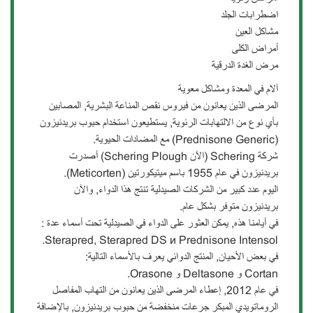
اضطرابات الجلد
مشاكل العين
أمراض الكلى
مرض الغدة الدرقية
آلام في المعدة ومشاكل معوية
المرضى الذين يعانون من فيروس نقص المناعة البشرية, المصابين
بأي نوع من الالتهابات الرئوية, يستطيعون استخدام حبوب بريدنيزون
(Prednisone Generic) مع المضادات الحيوية.
شركة Schering (الآن Schering Plough) أصدرت
بريدنيزون في عام 1955 باسم ميتيكورتين (Meticorten).
اليوم عدد كبير من الشركات الصيدلية تنتج هذا الدواء, والآن
بريدنيزون متوفر بشكل عام.
في أيامنا هذه, يمكن العثور على الدواء في الصيدلية تحت أسماء عدة :
Sterapred, Sterapred DS и Prednisone Intensol.
في بعض الأحيان, المنتج الدوائي يعرف بالأسماء التالية:
Cortan و Deltasone و Orasone.
في عام 2012, إعطاء المرضى الذين يعانون من التهاب المفاصل
الروماتويدي المبكر جرعات منخفضة من حبوب بريدنيزون, بالإضافة