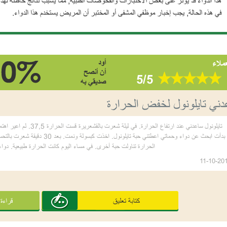
هذا الدواء قد يؤثر على بعض الاختبارات والفحوصات الطبية, مما يسبب نتائج خاطئة لهذه
في هذه الحالة, يجب إخبار موظفي المشفى أو المختبر أن المريض يستخدم هذا الدواء.
أود
عملاء
أن أنصح
5/5
صديقي به
دني تايلونول لخفض الحرارة
بدأت ابحث عن دواء وحماتي اعطتني حب
الحرارة تناولت حبة أخرى. في مساء اليوم كانت الحرارة طبيعية. 
11-10-20
كتابة تعليق
قراءة 