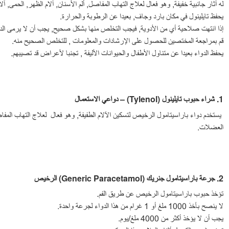
له آثار جانبية خفيفة, وهو فعال لعلاج التهاب المفاصل, ألم الأسنان, آلام الظهر, الحمى, آ
يحفظ تايلينول في مكان بارد وجاف, بعيدا عن الرطوبة والحرارة.
إذا انتهت صلاحية أي من الأدوية, فيجب التخلص منها بشكل صحيح, يجب أن لا يرمى ا
قم بمراجعة المختصين للحصول على الإرشادات والمعلومات , للتخلص الصحيح منه.
يحفظ الدواء بعيدا عن متناول الأطفال والحيوانات الأليفة , تجنبا لأعراض قد تصيبهم.
1.
شراء حبوب تايلينول
(Tylenol)
–
دواعي الاستعمال
يستخدم دواء باراسيتامول الرخيص لتسكين الآلام الطفيفة, وهو فعال لعلاج التهاب المفاصل,
العضلات.
2.
جرعة
باراسيتامول جنريك
(Generic Paracetamol)
الرخيص
تؤخذ حبوب باراسيتامول الرخيص عن طريق الفم.
لا ينصح بأخذ 1000 ملغ أو 1 غرام من هذا الدواء لجرعة واحدة.
يجب أن لا يؤخذ أكثر من 4000 ملغ/يوم.