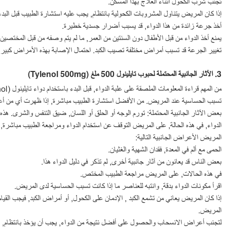
تجنب شرب الكحول أثناء العلاج بهذا المسكن.
إذا كان المريض يتناول المشروبات الكحولية بانتظام, يجب عليه استشارة الطبيب قبل البدء باستخدام
أخذ جرعة زائدة من هذا الدواء, قد يسبب أضرار جسدية خطيرة.
 في العروض الخاصة
يمنع أخذ الدواء من قبل الأطفال دون السنتين من العمر, ما لم يتم وصفه من قبل المختصين
تغيير الجرعة قد تسبب أمراض مختلفة تصيب الكبد. احتمال الإصابة بهذه الأمراض كبير 
3.
اﻵثار الجانبية المحتملة لحبوب تا
يلينول
500
ملغ
(Tylenol
500mg
)
تسبب الحساسية عند المريض. من الأفضل استشارة الطبيب مباشرة, إذا ظهرت أي من أ
بعض الآثار الجانبية المحتملة: تورم الوجه أو الحلق أو اللسان, ضيق التنفس والشرى. هذ
الدواء, في هذه الحالة, على المريض التوقف عن استخدام الدواء ومراجعة الطبيب مباشرة
المريض الأعراض الجانبية التالية:
الحمى مع ألم في المعدة, فقدان الشهية والغثيان.
بعض الناس قد يعانون من آثار جانبية أخرى, لم تذكر في دليل الدواء هذا.
في هذه الحالات, على المريض مراجعة الطبيب المختص.
اقرأ مكونات الدواء بدقة, وانتبه للعناصر ما إذا كانت تسبب الحساسية لدى المريض.
إذا كان المريض يعاني من تشمع الكبد , الإدمان على الكحول, أو أمراض الكبد, فيجب القيام
المريض.
لتجنب أعراض الانسحاب والحصول على أفضل نتيجة من الدواء, يجب أن يؤخذ بانتظام, أ