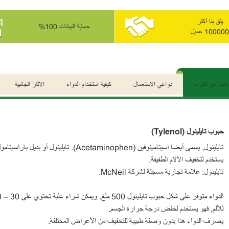
يثق بنا أكثر
حماية البيانات 100%
100000 عميل
مات عن الدواء
دواعي الاستعمال
كيفية استخدام الدواء
الآثار الجانبية
حبوب تايلينول (Tylenol)
تايلينول, يسمى أيضا اسيتامينوفين (Acetaminophen). تايلينول أو بديل
يستخدم لتخفيف الآلام الطفيفة.
تايلينول: علامة تجارية مسجلة لشركة McNeil.
للألم, فهو يستخدم لخفض درجة حرارة الجسم.
يصرف الدواء هذا بدون وصفة طبيبة للتخفيف من الأعراض المختلفة.