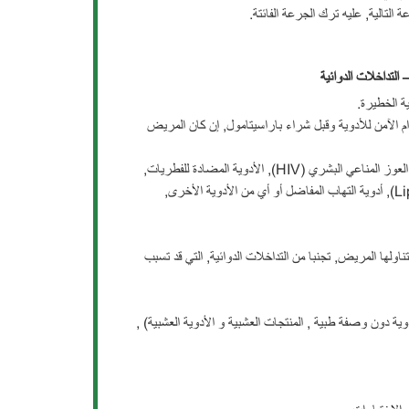
لتالية, عليه ترك الجرعة الفائتة.
التداخلات الدوائية
ة الخطيرة.
 الآمن للأدوية وقبل شراء باراسيتامول, إن كان المريض
إذا كان المريض يأخذ المضادات الحيوية, يستخدم مضادات الالتهاب اللاستيرويدية, أدوية العوز المناعي البشري (HIV), الأدوية المضادة للفطريات,
عقاقير السلفا, أدوية لعلاج ضغط الدم, الكوليسترول, فيتورين (vytorin), ليبيتور (Lipitor), أدوية التهاب المفاضل أو أي من الأدوية الأخرى,
ناولها المريض, تجنبا من التداخلات الدوائية, التي قد تسبب
دوية دون وصفة طبية , المنتجات العشبية و الأدوية العشبية) ,