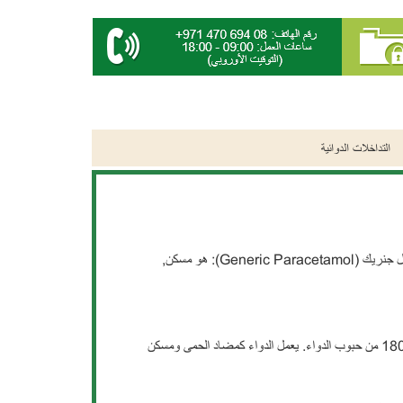
التداخلات الدوائية
باراسيتامول جنريك (Generic Paracetamol): هو مسكن,
الدواء متوفر على شكل حبوب تايلينول 500 ملغ. ويمكن شراء علبة تحتوي على 30 – 180 من حبوب الدواء. يعمل الدواء كمضاد الحمى ومسكن