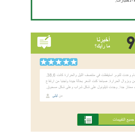
 الاختبارات.
أخبرنا
ما رأيك؟
تايلونول ساعدني عند ارتفاع الحرارة. في ليلة شعرت بالقشعريرة قست الحرارة 37,5. لم اعير اهتمام وعدت للنوم. استيقظت في منتصف الليل والحرارة كانت 38,6.
ة تايلونول. اخذت كبسولة ونمت. بعد 30 دقيقة شعرت بالتحسن وبزوال الحرارة. صباحا كنت اشعر بحالة جيدة وتجنبا من ارتفاع
دواء ممتاز جدا. وجدت تايلونول على شكل شراب وعلى شكل مسحوق.
من
ليلى
جميع التقييمات