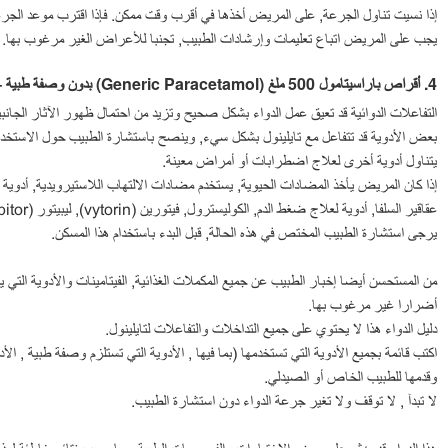
إذا نسيت تناول الجرعة, على المريض أخذها في أقرب وقت ممكن. فإذا اقترب موعد الجرعة ا
يجب على المريض اتباع تعليمات وإرشادات الطبيب, تجنبا للأعراض الغير مرغوب بها.
4
. أقراص
باراسيتامول
500
ملغ
(Generic Paracetamol)
بدون وصفة طبية – 
التفاعلات الدوائية قد تعيق عمل الدواء بشكل صحيح وتزيد من احتمال ظهور الآثار الجانبي
بعض الأدوية قد تتفاعل مع تايلينول بشكل سيء, وينصح باستشارة الطبيب حول الاستخدام
يتناول أدوية أخرى لعلاج اضطرابات أو أمراض معينة.
يرجى استشارة الطبيب المختص في هذه الحالة, قبل البدء باستخدام هذا المسكن.
من المستحسن أيضا إخبار الطبيب عن جميع المكملات الغذائية, الفيتامينات والأدوية التي يت
أضرارا غير مرغوب بها.
دليل الدواء هذا لا يحتوي على جميع التداخلات والتفاعلات لتايلينول.
اكتب قائمة بجميع الأدوية التي تستخدمها (بما فيها , الأدوية التي تستلزم وصفة طبية , الأ
وقدمها للطبيب الخاص أو الصيدلي.
لا تبدآ , لا توقف ولا تغير جرعة الدواء دون استشارة الطبيب.