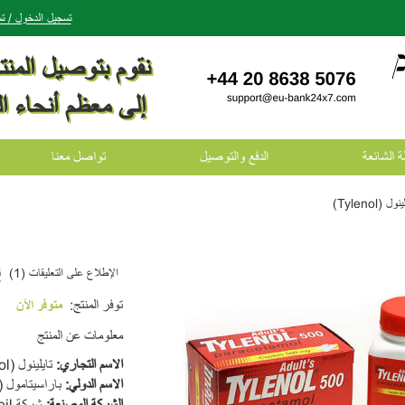
تسجيل الدخول / 
نقوم بتوصيل المن
إلى معظم أنحاء ال
ة الشائعة
الدفع والتوصيل
تواصل معنا
نول (Tylenol)
الإطلاع على التعليقات (1)
ق
توفر المنتج:
متوفر الآن
معلومات عن المنتج
ا
لاسم التجاري
:
تايلينول (Tylenol)
الا
سم الدولي
:
باراسيتامول (Paracetamol)
الشركة المصنعة
:
شركة McNeil