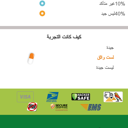
%
10
غير متأكد
%
40
ليس جيد
كيف كانت التجربة
جيدة
لست واثق
ليست جيدة