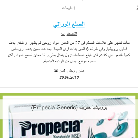
1 تقييمات
الصلع الوراثي
الاضطراب
بدأت تظهر علي علامات الصلع في 27 من العمر. دواء روجين لم يظهر أي نتائج. بدأت
أتناول بروبيشيا, وفي ظرف 6 أشهر بدأت أرى النتيجة. بعد عدة سنين بدأت أرى نفس
كمية الشعر التي كانت, لكن البقع الصلعاء تزول بشكل بطيء. أنا ممكن أنصح الدواء, لكن
سعره مرتفع ويقلل من الرغبة الجنسية.
عامر
رجل
العمر 30
20.06.2018
بروبيشيا جنريك (Propecia Generic)