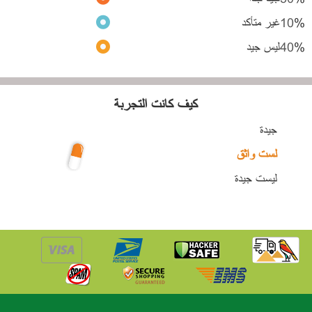
%
10
غير متأكد
%
40
ليس جيد
كيف كانت التجربة
جيدة
لست واثق
ليست جيدة