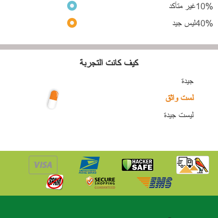
%
10
غير متأكد
%
40
ليس جيد
كيف كانت التجربة
جيدة
لست واثق
ليست جيدة