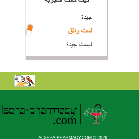
كيف كانت التجربة
جيدة
لست واثق
ليست جيدة
ALSEHA-PHARMACY.COM © 2026