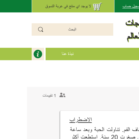
تسجيل حساب
لا يوجد اي منتج في عربة التسوق
تجات
عالم
نبذة عنا
1 تقييمات
الاضطراب
الفم. تناولت الحبة وبعد ساعة
بدأ المفعول (تناولت الدواء بعد وجبة الطعام), شعرت إني صغرت 20 سنة. استطعت أكثر