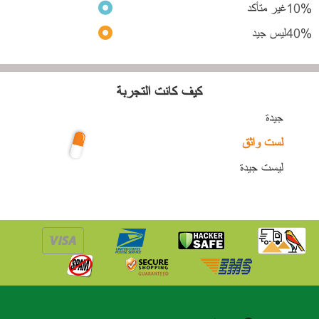
%
10
غير متأكد
%
40
ليس جيد
كيف كانت التجربة
جيدة
لست واثق
ليست جيدة