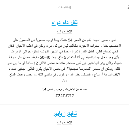
6 تقييمات
لكل داء دواء
الاضطراب
الدواء مغير الحياة. أبلغ من العمر 54 عامًا، وبدأ اواجه صعوبة في الحصول على
الانتصاب خلال السنوات الاخيرة، بالتأكيد ليس في كل مرة، ولكن في اغلب الأحيان. فكان
كافي لضياع ثقتي وتقليل القدرة لمرة واحدة في الشهر. تناولت ليفيترا حوالي 5 مرات
الآن. وهو فعال جدا بالنسبة لي. أنا أستخدم 5 ملغ وبعد 40-50 دقيقة أحصل على دوخة
خفيفة، والتي يبدو أنها تشير إلى أنني مستعد. عادة ما تستمر الآثار 12 ساعة أو ما إلى نحو
ذلك، ويمكن أن تستمر "لممارسة صباحية". في بعض الأحيان يكون التأثير الجانبي انسداد
الانف لساعة أو ساع والنصف. حقا, الدواء غرس في داخلي الثقة من جديد وعدت اتمتع
بها.
عبد الله من الإمارات
رجل
العمر 54
23.12.2018
لافيترا بايير
الاضطراب