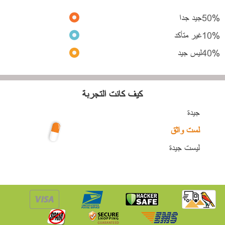
%
50
جيد جدا
%
10
غير متأكد
%
40
ليس جيد
كيف كانت التجربة
جيدة
لست واثق
ليست جيدة