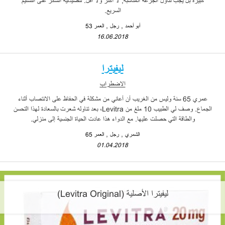
كبيرة بل يجب تناول الجرعة المناسبة, لا أكثر ولا أقل. للصيدلية الشكر على التسليم
السريع.
أبو أحمد
رجل
العمر 53
16.06.2018
ليفيترا
الاضطراب
عمري 65 سنة وليس من الغريب أن أعاني من مشكلة في الحفاظ على الانتصاب أثناء
الجماع. وصف لي الطبيب 10 ملغ من Levitra، بعد تناوله شعرت بالسعادة لهذا التحسن
والطاقة التي حصلت عليها. مع الدواء هذا عادت الحياة الجنسية إلى منزلي.
الشمري
رجل
العمر 65
01.04.2018
ليفيترا الأصلية (Levitra Original)