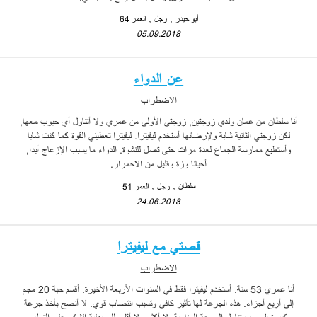
أبو حيدر
رجل
العمر 64
05.09.2018
عن الدواء
الاضطراب
أنا سلطان من عمان ولدي زوجتين, زوجتي الأولى من عمري ولا أتناول أي حبوب معها,
لكن زوجتي الثانية شابة ولإرضائها أستخدم ليفيترا. ليفيترا تعطيني القوة كما كنت شابا
وأستطيع ممارسة الجماع لعدة مرات حتى تصل للنشوة. الدواء ما يسبب الإزعاج أبدا,
أحيانا وزة وقليل من الاحمرار.
سلطان
رجل
العمر 51
24.06.2018
قصتي مع ليفيترا
الاضطراب
أنا عمري 53 سنة. أستخدم ليفيترا فقط في السنوات الأربعة الأخيرة. أقسم حبة 20 مجم
إلى أربع أجزاء. هذه الجرعة لها تأثير كافي وتسبب انتصاب قوي. لا أنصح بأخذ جرعة