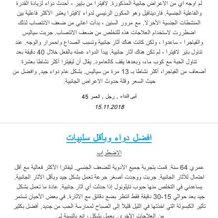
لم اوجه اي من الاعراض جانبية المذكورة. لافيترا من بايير - أحدث دواء لزيادة القدرة
والفاعلية الجنسية. فاردينافيل وهو المكون الرئيسي لدواء لافيترا يعتبر الأكثر فاعلية بين
المنشطات الجنسية الأخرﻻ. مع مرور السنين ، بدأت اعاني من ضعف الانتصاب لذلك
اضطررت لاستخدام العلاجات هذه للتخلص من ضعف الانتصاب. جربت سياليس
والفياجرا - ساعدوا ، ولكن كانت هناك آثار جانبية وتسبب الصداع واحمرار والوجه. عند
تناول باير لافيترا ، لم تكن هناك آثار جانبية. يبدأ الدواء عمله بالفعل خلال 40 دقيقة بعد
تناول الحبة مع كوب ماء، وبعدها يقف كالعامود. يقال أن ليفيترا أكثر نشاطا بعشرة
أضعاف من الفياجرا، أكثر نشاطا بـ 13 مرة من سياليس. بشكل عام دواء جيد, وافضل من
حيث السعر وقلة حدوث الاعراض الجانبية.
لبى النداء
رجل
العمر 45
15.11.2018
افضل دواء وبأقل سلبيات
الاضطراب
عمري 64 سنة. قمت بتجربة جميع الأدوية للضعف الجنسي. ليفاترا الأكثر فعالية مع أقل
احتمال للآثار الجانبية. جربت ووجدت أصغر جرعة تعمل بشكل جيد وبأقل الآثار الجانبية.
يساعدني في التخلص منها حبوب تايلونول إذا حدثت أي آثار جانبية. عادة ما تعمل بشكل
جيد بعد حوالي 15-30 دقيقة فقط انتظر بضع دقائق مع الاثارة. في بعض الأحيان تستمر
تأثير الكبسولة التي اخذتها في الليل قليلاً إلى الصباح لممارسة الحب من جديد. أفضل بكثير
من العلاجات الأخرى. يعمل بشكل رائع بالنسبة لي.