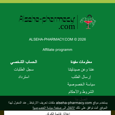
ALSEHA-PHARMACY.COM © 2026
Affiliate programm
معلومات مفيدة
الحساب الشخصي
عننا وعن صيدليتنا
سجل الطلبات
إرسال الطلب
استرداد
سياسة الخصوصية
الشروط والأحكام
اتصل بنا
يستخدم موقع alseha-pharmacy.com ملفات تعريف الارتباط
, عند الدخول لهذا
الموفع, أنت توافق على ذلك
الانتقال إلى صفحة سياسة الخصوصية
إغلاق قائمة الكوكي