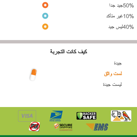
%
50
جيد جدا
%
10
غير متأكد
%
40
ليس جيد
كيف كانت التجربة
جيدة
لست واثق
ليست جيدة