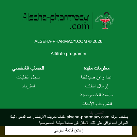
ALSEHA-PHARMACY.COM © 2026
Affiliate programm
معلومات مفيدة
الحساب الشخصي
عننا وعن صيدليتنا
سجل الطلبات
إرسال الطلب
استرداد
سياسة الخصوصية
الشروط والأحكام
اتصل بنا
يستخدم موقع alseha-pharmacy.com ملفات تعريف الارتباط
, عند الدخول لهذا
الموفع, أنت توافق على ذلك
الانتقال إلى صفحة سياسة الخصوصية
إغلاق قائمة الكوكي