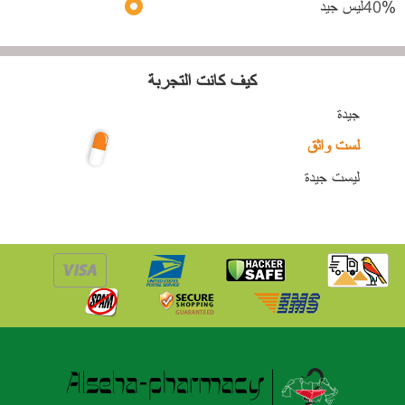
%
40
ليس جيد
كيف كانت التجربة
جيدة
لست واثق
ليست جيدة