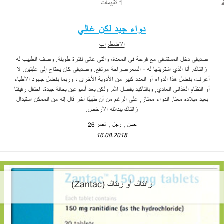
1 تقييمات
دواء جيد لكن غالي
الاضطراب
صديقي دخل المستشفى مع قرحة في المعدة، والتي عانى لفترة طويلة. وصف الطبيب له
زانتاك. أنا الذي اشتريتها له - السعرصراحة مرتفع. وصديقي كان يحتاج إلى علبتين. لا
أعرف، بفضل هذا الدواء أو العدد كبير من الأدوية الأخرى ، وربما بفضل جهود الأطباء
أو النظام الغذائي العادي, وبالتأكيد بفضل الله. ولكن بعد أسبوعين بحالة جيدة، احتفل رفيقنا
بعيد ميلاده معنا. الدواء ممتاز, على الرغم من أن طبيبًا آخر قال إنه من الممكن استبدال
زانتاك ببدائله الأرخص.
حسن
رجل
العمر 26
16.08.2018
زانتاك أو زنتاك (Zantac)