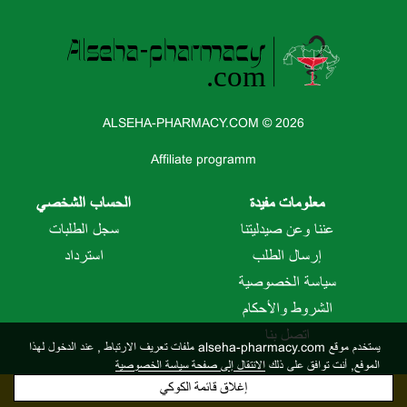
ALSEHA-PHARMACY.COM © 2026
Affiliate programm
معلومات مفيدة
الحساب الشخصي
عننا وعن صيدليتنا
سجل الطلبات
إرسال الطلب
استرداد
سياسة الخصوصية
الشروط والأحكام
اتصل بنا
يستخدم موقع alseha-pharmacy.com ملفات تعريف الارتباط
, عند الدخول لهذا
الموفع, أنت توافق على ذلك
الانتقال إلى صفحة سياسة الخصوصية
إغلاق قائمة الكوكي