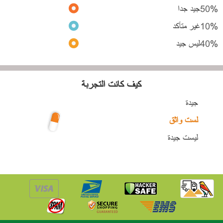
%
50
جيد جدا
%
10
غير متأكد
%
40
ليس جيد
كيف كانت التجربة
جيدة
لست واثق
ليست جيدة