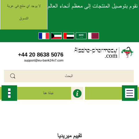
نقوم بتوصيل المنتجات إلى معظم أنحاء العالم
لا يوجد اي منتج في عربة
التسوق
نبذة عنا
الرئيسية
>>
ميريديا (Meridia - Reductil Generic)
>>
meridia reductil
تقييم ميريديا