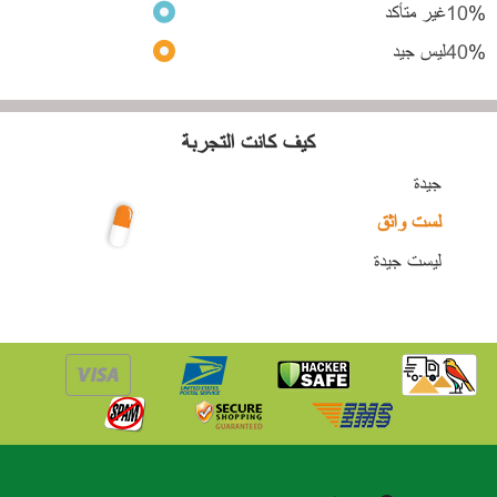
%
10
غير متأكد
%
40
ليس جيد
كيف كانت التجربة
جيدة
لست واثق
ليست جيدة