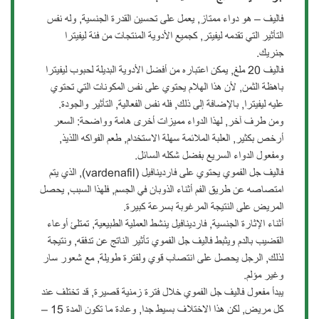
فاليف – هو دواء ممتاز, يعمل على تحسين القدرة الجنسية, وله نفس
التأثير التي تقدمه ليفيتر, كجميع الأدوية المنتجات من فئة ليفيترا
جنريك.
فاليف 20 ملغ, يمكن اعتباره من أفضل الأدوية البديلة لحبوب ليفيترا
باهظة الثمن, ﻷن هذا الهلام يحتوي على نفس المكونات التي تحتوي
عليه ليفيترا, بالإضافة إلى ذلك, فله نفس الفعالية, التأثير والجودة.
ومن طرف آخر, لهذا الدواء مميزات أخرى هامة وواضحة: السعر
أرخص بكثير, العلبة الملائمة سهلة الاستخدام, طعم الفواكه اللذيذ,
ومفعول الدواء السريع بفضل شكله السائل.
فاليف جل الفموي يحتوي على فاردينافيل (vardenafil), الذي يتم
امتصاصه عن طريق الفم أثناء الذوبان في الجسم, فلهذا السبب, يحصل
المريض على النتيجة المرغوبة بسرعة كبيرة.
أثناء الإثارة الجنسية, فاردينافيل ينشط العملية الطبيعية, تمتلئ أوعاء
القضيب بالدم ويثبط فاليف جل الفموي تأثير الناتج عن تدفقه, ونتيجة
لذلك, الرجل يحصل على انتصاب قوي ولفترة طويلة, مع شعور سار
وغير مؤلم.
يبدأ مفعول فاليف جل الفموي خلال فترة زمنية قصيرة, قد تختلف عند
كل مريض, لكن هذا الاختلاف بسيط جدا, وعادة ما تكون المدة 15 –