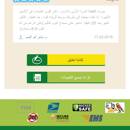
جربت Valif للمرة الأولى بالأمس - كان أقوى انتصاب في الأشهر
الأخيرة. إذا كنت بحاجة إلى طريقة سريعة لزيادة قوة - خذ فاليف. التأثير
ظهر بعد 20 دقيقة. استمر حتى صباح اليوم التاليم (على الرغم من أنه
كتب 5-6 ساعات).
17-02-2018
من
ياسر أبو اليسر
كتابة تعليق
قراءة جميع التقييمات