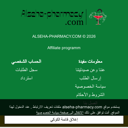
ALSEHA-PHARMACY.COM © 2026
Affiliate programm
معلومات مفيدة
الحساب الشخصي
عننا وعن صيدليتنا
سجل الطلبات
إرسال الطلب
استرداد
سياسة الخصوصية
الشروط والأحكام
اتصل بنا
يستخدم موقع alseha-pharmacy.com ملفات تعريف الارتباط
, عند الدخول لهذا
الموفع, أنت توافق على ذلك
الانتقال إلى صفحة سياسة الخصوصية
إغلاق قائمة الكوكي