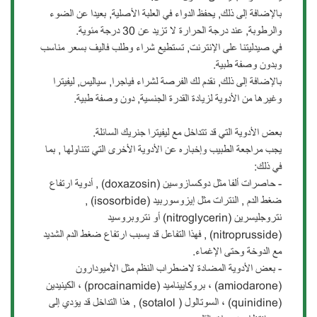
بالإضافة إلى ذلك, يحفظ الدواء في العلبة الأصلية, بعيدا عن الضوء
والرطوبة, عند درجة الحرارة لا تزيد عن 30 درجة مئوية.
في صيدليتنا على الإنترنت, تستطيع شراء وطلب فاليف بسعر مناسب
وبدون وصفة طبية.
بالإضافة إلى ذلك, نقدم لك الفرصة لشراء فياجرا, سياليس, ليفيترا
وغيرها من الأدوية لزيادة القدرة الجنسية, دون وصفة طبية.
بعض الأدوية التي قد تتداخل مع ليفيترا جنريك السائلة.
يجب مراجعة الطبيب وإخباره عن الأدوية الأخرى التي تتناولها , بما
في ذلك:
- حاصرات ألفا مثل دوكسازوسين (doxazosin) , أدوية ارتفاع
ضغط الدم , النترات مثل إيزوسوربيد (isosorbide) ,
نتروجليسرين (nitroglycerin) أو نتروبروسيد
(nitroprusside) , فهذا التفاعل قد يسبب ارتفاع ضغط الدم الشديد
مع الدوخة وحتى الإغماء.
- بعض الأدوية المضادة لاضطراب النظم مثل الأميودارون
(amiodarone) ، بروكاييناميد (procainamide) ، الكينيدين
(quinidine) ، السوتالول ( sotalol) , هذا التداخل قد يؤدي إلى