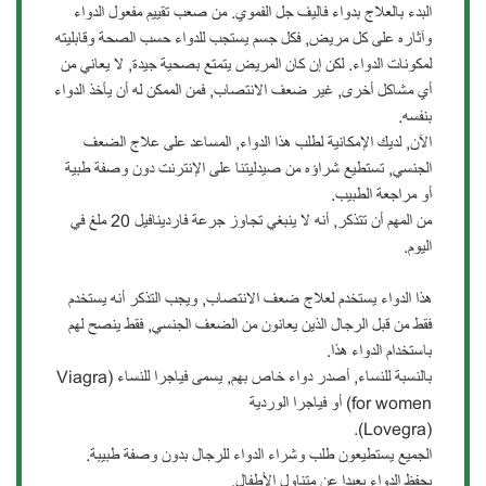
البدء بالعلاج بدواء فاليف جل الفموي. من صعب تقييم مفعول الدواء
وآثاره على كل مريض, فكل جسم يستجب للدواء حسب الصحة وقابليته
لمكونات الدواء. لكن إن كان المريض يتمتع بصحية جيدة, لا يعاني من
أي مشاكل أخرى, غير ضعف الانتصاب, فمن الممكن له أن يأخذ الدواء
بنفسه.
الآن, لديك الإمكانية لطلب هذا الدواء, المساعد على علاج الضعف
الجنسي, تستطيع شراؤه من صيدليتنا على الإنترنت دون وصفة طبية
أو مراجعة الطبيب.
من المهم أن تتذكر, أنه لا ينبغي تجاوز جرعة فاردينافيل 20 ملغ في
اليوم.
هذا الدواء يستخدم لعلاج ضعف الانتصاب, ويجب التذكر أنه يستخدم
فقط من قبل الرجال الذين يعانون من الضعف الجنسي, فقط ينصح لهم
باستخدام الدواء هذا.
بالنسبة للنساء, أصدر دواء خاص بهم, يسمى فياجرا للنساء (Viagra
for women) أو فياجرا الوردية
(Lovegra).
الجميع يستطيعون طلب وشراء الدواء للرجال بدون وصفة طبيبة.
يحفظ الدواء بعيدا عن متناول الأطفال.