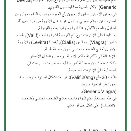
تقدم صيدلية أون لاين لكم واحدة من الأنواع ليفيترا جنريك (Levitra
Generic) الأكثر شعبية – فاليف جل الفموي.
في بعض الأحيان, الناس لا يحبون بلع الحبوب وشرب الماء معها. ومن
المعترف أن الهلام الفموي أو الجل هو أفضل الأدوية من حيث سهولة
التناول والطعم اللذيذ, وهذا الدواء متواجد بطعم الفراولة.
صيدليتنا على الإنترنت تتيح لكم الفرصة لشراء فاليف (Valif), طلب
فياجرا (Viagra), سياليس (Cialis), ليفيترا (Levitra) والأدوية
الأخرى لعلاج الضعف الجنسي, دون وصفة طبية.
بالإضافة إلى ذلك, نقدم لكم الأدوية بأرخص وأفضل الأسعار.
إذا كنت تبحث عن صيدلية لشراء فاليف بسعر مناسب, أنت في
الصيدلية على الإنترنت الصحيحة.
فاليف 20 ملغ (Valif 20mg): هو أحد أشكال ليفيترا جنريك, وله
نفس تأثير فياجرا جنريك
(Generic Viagra).
في هذه الصيغة, يقدم الدواء فاليف لعلاج الضعف الجنسي (ضعف
الانتصاب) على شكل جل أو هلام.