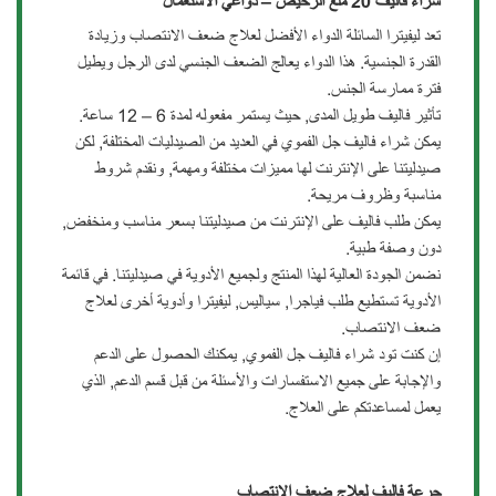
شراء فاليف
20
ملغ الرخيص – دواعي الاستعمال
تعد ليفيترا السائلة الدواء الأفضل لعلاج ضعف الانتصاب وزيادة
القدرة الجنسية. هذا الدواء يعالج الضعف الجنسي لدى الرجل ويطيل
فترة ممارسة الجنس.
تأثير فاليف طويل المدى, حيث يستمر مفعوله لمدة 6 – 12 ساعة.
يمكن شراء فاليف جل الفموي في العديد من الصيدليات المختلفة, لكن
صيدليتنا على الإنترنت لها مميزات مختلفة ومهمة, ونقدم شروط
مناسبة وظروف مريحة.
يمكن طلب فاليف على الإنترنت من صيدليتنا بسعر مناسب ومنخفض,
دون وصفة طبية.
نضمن الجودة العالية لهذا المنتج ولجميع الأدوية في صيدليتنا. في قائمة
الأدوية تستطيع طلب فياجرا, سياليس, ليفيترا وأدوية أخرى لعلاج
ضعف الانتصاب.
إن كنت تود شراء فاليف جل الفموي, يمكنك الحصول على الدعم
والإجابة على جميع الاستفسارات والأسئلة من قبل قسم الدعم, الذي
يعمل لمساعدتكم على العلاج.
جرعة فاليف لعلاج ضعف الانتصاب