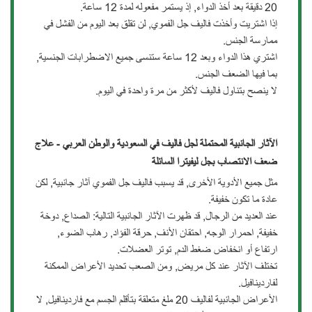
20 دقيقة بعد أخذ الدواء, إذ يستمر مفعوله لمدة 12 ساعة.
إذا اشتريت وأخذت فاليف جل الفموي, لن تقلق بعد اليوم من الفشل في
ممارسة الجنس.
اشتري هذا الدواء وبعد 12 ساعة ستنسى جميع الاضطرابات الجنسية,
بما فيها الضعف الجنس.
لا ينصح بتناول فاليف لأكثر من مرة واحدة في اليوم.
الآثار الجانبية المحتملة لجل فاليف في السعودية والوطن العربي - علاج
ضعف الانتصاب بجل ليفيترا السائلة
مثل جميع الأدوية الأخرى, قد يسبب فاليف جل الفموي آثار جانبية, لكن
عادة ما تكون خفيفة.
عند العديد من الرجال, قد ظهرت الآثار الجانبية التالية: الصداع, دوخة
خفيفة, احمرار الوجه, احتقان الأنف, حرقة الفؤاد, رهاب الضوء,
ارتفاع أو انخفاض ضغط الدم, توتر العضلات.
تختلف الآثار عند كل مريض, ومن الصعب تحديد الأعراض الممكنة
لفاردينافيل.
الأعراض الجانبية لفاليف 20 ملغ متعلقة بتأقلم الجسم مع فاردينافيل, لا