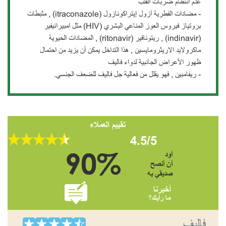
عدم انتظام ضربات القلب
- مضادات الفطرية آزول إيتراكونازول (itraconazole) , مثبطات
بروتياز فيروس العوز المناعي البشري (HIV) مثل امبيرانيفير
(indinavir) , ريتونافير (ritonavir) , المضادات الحيوية
ماكرولايد الاريثرومايسين , هذا التداخل يمكن أن يزيد من احتمال
ظهور الأعراض الجانبية لدواء فاليف
- ريفامبين , فهو يقلل من فعالية جل فاليف للضعف الجنسي.
تقييم العملاء
4.5/5
أود
أن أنصح
صديقي به
أخبرنا
ما رأيك؟
فاليف