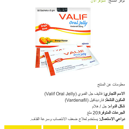
توفر المنتج:
متوفر الآن
معلومات عن المنتج
ا
لاسم التجاري
:
فاليف جل الفموي
(Valif Oral Jelly)
المكون النشط
:
فاردينافيل (Vardenafil)
شكل الدواء
:
جل / هلام
الجرعات المتوفرة
:
20 ملغ
دواعي الاستعمال
:
يستخدم لعلاج ضعف الانتصاب وسرعة القذف.