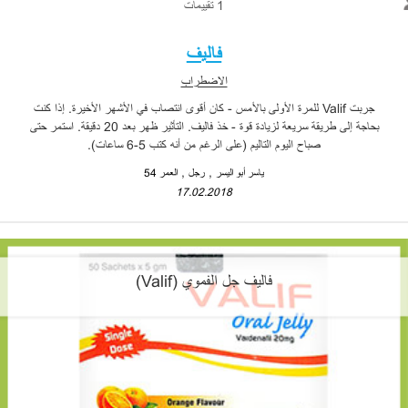
1 تقييمات
فاليف
الاضطراب
جربت Valif للمرة الأولى بالأمس - كان أقوى انتصاب في الأشهر الأخيرة. إذا كنت
بحاجة إلى طريقة سريعة لزيادة قوة - خذ فاليف. التأثير ظهر بعد 20 دقيقة. استمر حتى
صباح اليوم التاليم (على الرغم من أنه كتب 5-6 ساعات).
ياسر أبو اليسر
رجل
العمر 54
17.02.2018
فاليف جل الفموي (Valif)