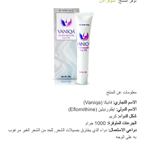
توفر المنتج:
متوفر الآن
معلومات عن المنتج
ا
لاسم التجاري
:
فانيكا (Vaniqa)
ا
لا
سم الدولي
:
ايفلورنيثين
(Eflornithine)
شكل الدواء
:
كريم
ا
لجرعات المتوفرة
:
1000 جرام
دواعي الاستعمال
:
دواء الذي يخترق بصيلات الشعر, للحد من الشعر الغير مرغوب
به على الوجه