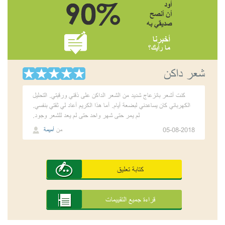
أود
أن أنصح
صديقي به
أخبرنا
ما رأيك؟
شعر داكن
كنت أشعر بانزعاج شديد من الشعر الداكن على ذقني ورقبتي. التحليل
الكهربائي كان يساعدني لبضعة أيام. أما هذا الكريم أعاد لي ثقتي بنفسي.
لم يمر حتى شهر واحد حتى لم يعد للشعر وجود.
05-08-2018
من
أميمة
كتابة تعليق
قراءة جميع التقييمات