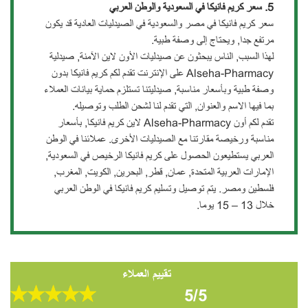
5. سعر كريم فانيكا في السعودية والوطن العربي
سعر كريم فانيكا في مصر والسعودية في الصيدليات العادية قد يكون
مرتفع جدا, ويحتاج إلى وصفة طبية.
لهذا السبب, الناس يبحثون عن صيدليات الأون لاين الآمنة, صيدلية
Alseha-Pharmacy على الإنترنت تقدم لكم كريم فانيكا بدون
وصفة طبية وبأسعار مناسبة, صيدليتنا تستلزم حماية بيانات العملاء
بما فيها الاسم والعنوان, التي تقدم لنا لشحن الطلب وتوصيله.
تقدم لكم أون Alseha-Pharmacy لاين كريم فانيكا, بأسعار
مناسبة ورخيصة مقارتنا مع الصيدليات الأخرى. عملائنا في الوطن
العربي يستطيعون الحصول على كريم فانيكا الرخيص في السعودية,
الإمارات العربية المتحدة, عمان, قطر, البحرين, الكويت, المغرب,
فلسطين ومصر. يتم توصيل وتسليم كريم فانيكا في الوطن العربي
خلال 13 – 15 يوما.
تقييم العملاء
5/5