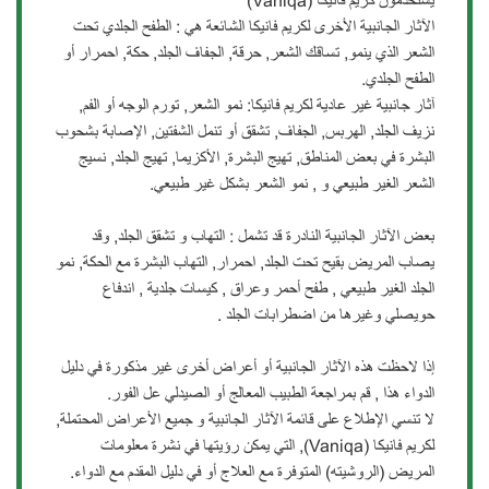
يستخدمون كريم فانيكا (Vaniqa)
الآثار الجانبية الأخرى لكريم فانيكا الشائعة هي : الطفح الجلدي تحت
الشعر الذي ينمو, تساقك الشعر, حرقة, الجفاف الجلد, حكة, احمرار أو
الطفح الجلدي.
آثار جانبية غير عادية لكريم فانيكا: نمو الشعر, تورم الوجه أو الفم,
نزيف الجلد, الهربس, الجفاف, تشقق أو تنمل الشفتين, الإصابة بشحوب
البشرة في بعض المناطق, تهيج البشرة, الأكزيما, تهيج الجلد, نسيج
الشعر الغير طبيعي و , نمو الشعر بشكل غير طبيعي.
بعض اﻵثار الجانبية النادرة قد تشمل : التهاب و تشقق الجلد, وقد
يصاب المريض بقيح تحت الجلد, احمرار, التهاب البشرة مع الحكة, نمو
الجلد الغير طبيعي , طفح أحمر وعراق , كيسات جلدية , اندفاع
حويصلي وغيرها من اضطرابات الجلد .
إذا لاحظت هذه الآثار الجانبية أو أعراض أخرى غير مذكورة في دليل
الدواء هذا , قم بمراجعة الطبيب المعالج أو الصيدلي عل الفور.
لا تنسي الإطلاع على قائمة اﻵثار الجانبية و جميع الأعراض المحتملة,
لكريم فانيكا (Vaniqa), التي يمكن رؤيتها في نشرة معلومات
المريض (الروشيته) المتوفرة مع العلاج أو في دليل المقدم مع الدواء.