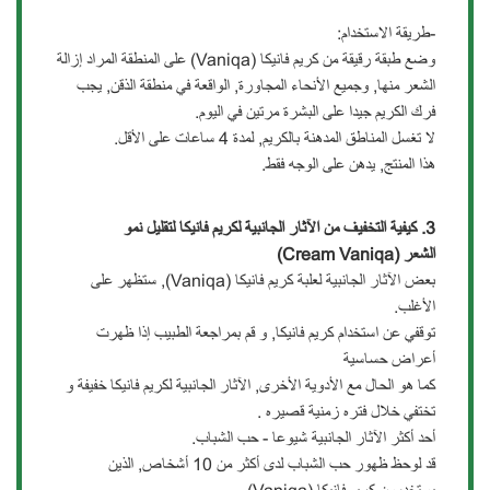
-طريقة الاستخدام:
وضع طبقة رقيقة من كريم فانيكا (Vaniqa) على المنطقة المراد إزالة
الشعر منها, وجميع الأنحاء المجاورة, الواقعة في منطقة الذقن, يجب
فرك الكريم جيدا على البشرة مرتين في اليوم.
لا تغسل المناطق المدهنة بالكريم, لمدة 4 ساعات على الأقل.
هذا المنتج, يدهن على الوجه فقط.
3.
كيفية التخفيف من الآثار الجانبية لكريم فانيكا لتقليل نمو
الشعر
(Cream Vaniqa)
بعض اﻵثار الجانبية لعلبة كريم فانيكا (Vaniqa), ستظهر على
الأغلب.
توقفي عن استخدام كريم فانيكا, و قم بمراجعة الطبيب إذا ظهرت
أعراض حساسية
كما هو الحال مع الأدوية الأخرى, الآثار الجانبية لكريم فانيكا خفيفة و
تختفي خلال فتره زمنية قصيره .
أحد أكثر الآثار الجانبية شيوعا - حب الشباب.
قد لوحظ ظهور حب الشباب لدى أكثر من 10 أشخاص, الذين