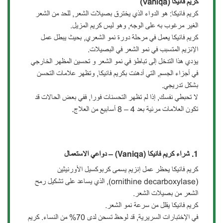
كريم فانيكا (Vaniqa)
كريم فانيكا: هو الدواء الذي يخترق بصيلات الشعر, للحد من الشعر
الغير مرغوب به على الوجه, وهو ليس كريم المزيل.
كريم فانيكا يعمل في مرحلة دورة نمو الشعري, بحيث يبطل عمل
الإنزيم المتسبب في نمو الشعر في البصيلات.
يؤدي هذا التدخل إلى تباطؤ في نمو الشعر و تحسين المظهر الخارجي
في أجزاء الجسم, التي أدهنت بكريم فانيكا, وتظهر علامات التحسن
بشكل تدريجي.
لا تحبطي نفسك, إذا لم تظهر التحسنات فورا, ففي بعض الحالات قد
تكون العلامات مرئية بعد 4 – 8 أسابيع من العلاج.
1.
شراء كريم فانيكا
(Vaniqa) –
دواعي الاستعمال
كريم فانيكا يحظر عمل إنزيم يسمى كربوكسيل الأورنيثين
(ornithine decarboxylase), الذي يساعد على تشكيل رمح
الشعر من بصيلات الشعر.
كريم فانيكا يقلل من سرعة نمو الشعر.
في الإختبارات السريرية, قد لوحظ تسحن لدى 70% من النساء. كريم