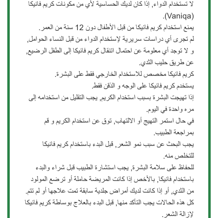
لا تستخدام الدواء, إذا كان لديك الحساسية لأي من مكونات كريم فانيكا
(Vaniqa).
يمنع استخدام كريم فانيكا من قبل الأطفال دون 12 سنة من العمر.
لم تجرى أي دراسات سريرية لإستخدام الدواء من قبل النساء الحوامل,
و لا توجد أي معلومة عن احتمال اتنقال كريم فانيكا إلى الطفل الرضيع,
عن طريق حليب الثدي.
كريم فانيكا مخصص للاستخدام الخارجي فقط على البشرة.
يستخدم كريم فانيكا على الوجه و الذقن فقط.
إذا تهيجت البشرة بسبب استخدام الكريم, يجب التقليل من استخدامه إلى
مره واحدة في اليوم.
في حال استمر التهيج أو الالتهاب, توق عن استخدام الكريم و قم
بمراجعة الطبيب.
يجب البحث عن سبب نمو الشعر, قبل البدء باستخدام كريم فانيكا
للتخلص منه.
للحفاظ على سلامة البشرة, يجب استشارة الطبيب قبل شراء والبدء
باستخدام فانيكا, باﻷخص إذا كانت المريضة حاملة أو ترضع المولود
من الثدي, أو إذا كانت لديك أمراض جلدية سابقة تمت علاجها أو لم تتم.
كل هذه الحالات يجب التأكد منها, قبل البدء بالعلاج بوساطة كريم فانيكا
ﻹزالة الشعر.