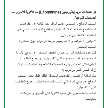
4.
تفاعلات كريم إيفلورنيثين
(Eflornithine)
مع الأدوية الأخرى –
التداخلات الدوائية
الطبيب المعالج و الصيدلي, لديهم المعلومات الكافية عن التفاعلات
المحتملة مع بقية المنتجات الدوائية, ويستطيع تقديم المساعدة في حل
المشكلة و الشفاء من المرض.
لا تبدئي, لا تتوقف و لا تقم بتغيير جرعة أي دواء, دون استشارة
الطبيب المختص.
قبل البدء باستخدام الدواء, أخبري الطبيب المختص عن جميع الأدوية
الموصوفة و الغير موصوفة التي تأخذينها, و عن جميع المنتجات
العشبية التي تستخدمينها , خاصة منتجات العناية بالبشرة و منتجات
إزالة الشعر الغير مرغوب به.
هذه المقالة لا تتضمن التفاعلات المحتملة, لذلك عليك إخبار الطبيب
المعالج عن جميع المواد التي تسبب الحساسية لديك, و جميع المنتجات
التي تستخدمينها.
احتفظ بقائمة تحتوي على جميع الأدوية التي تأخذينها و التي كنت
تتناولينها.