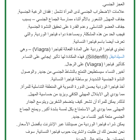
العجز الجنسي.
علامات الاضطراب الجنسي لدى المرأة تشمل : فقدان الرغبة الجنسية,
جفاف المهبل, الشعور بالألم أثناء ممارسة الجماع الجنسي – بسبب
جفاف العضو التناسلي, وعدم القدرة على تحقيق النشوة الجنسية.
فيجب الحد من هذه المشكلة, وبمساعدة دواء فياجرا الوردية, والتي
تعرف أيضا باسم فياجرا النسائية.
تحتوي فياجرا الوردية على المادة الفعالة لفياجرا (Viagra) – وهي
السيلدانيفل
(Sildenfil), فهذه المكادة لها تأثير إيجابي على النساء,
كتأثير فياجرا (Viagra) على الرجال.
أخير, النساء سيستطيعن التمتع بالنشاط الجنسي من جديد, والوصول
النشوة الجنسية الشديدة, بوساطة فياجرا النسائية.
أخذ فياجرا الوردية يحسن الدورة الدموية في المنطقة التناسلية للمرأة,
مما يؤدي إلى الابتلال المهبلي الكافي ويزيد من حساسية المهبل.
لذلك, يمكن للمرأة أن تشعر كيف يتضخم الشفرين ويتوسع الجدار
المهبلي, مما يؤدي إلى الاستمتاع بكل لمسة بشدة أكبر, ويمنح الجماع
الجنسي متعة كبير للنساء من جديد.
يمكن شراء فياجرا الوردية من صيدلتنا عبر الإنترنت بأفضل الأسعار.
نحن نضمن لك إن طلبت واشتريت حبوب فياجرا النسائية, سوف
تحصلين على منتج عالي الجودة.