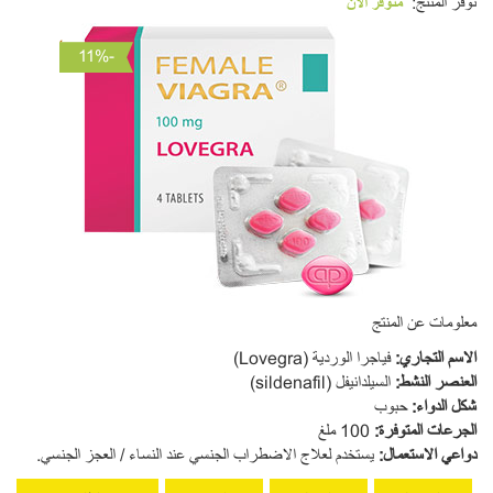
توفر المنتج:
متوفر الآن
معلومات عن المنتج
ا
لاسم التجاري:
فياجرا الوردية (Lovegra)
العنصر
النشط
:
السيلدانيفل (sildenafil)
شكل الدواء
:
حبوب
ا
لجرعات المتوفرة
:
100 ملغ
دواعي الاستعمال
:
يستخدم لعلاج الاضطراب الجنسي عند النساء / العجز الجنسي.