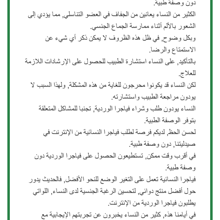
دون وصفة طبية.
الكثير من النساء يعانين من الجفاف في العضو التناسلي, مما يؤدي إلى
الشعور بالألم أثناء ممارسة الجماع الجنسي.
وبكل وضوح, في ظل هذه الظروف لا يمكن ذكر أي شيء عن
الاستمتاع والرضا.
بالتأكيد, على النساء استشارة الطبيب للحصول على الإرشادات اللازمة
للعلاج.
لكن النساء قد يكونوا محرجون للغاية من هذه المشكلة, ولهذا السبب لا
يودون مراجعة الطبيب واستشارته.
النساء يودون طلب وشراء فياجرا الوردية, تجنبا للمشاكل المتعلقة
بتوفر الوصفة الطبية.
لحسن الحظ, لديكم فرصة لطلب فياجرا النسائية من الإنترنت في
صيدليتنا, دون وصفة طبية.
في أقرب وقت ممكن, تستطيعون الحصول على فياجرا الوردية دون
وصفة طبية.
فياجرا النسائية تعمل على التغير الوضع للنحو الأفضل, فالحديث يدور
حول أفضل منتج دوائي, لتحسين الرغبة الجنسية لدى النساء, اللواتي
يطلبون فياجرا الوردية من الإنترنت.
في أيامنا هذه, كثير من النساء يخبرون عن تجربتهم الإيجابية مع