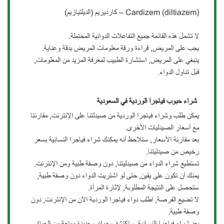
Cardizem (diltiazem) – كارديزيم (الديلتيازيم)
لا تشمل هذه القائمة جميع التفاعلات الدوائية المحتملة.
يجب على المريض, قراءة ورقة معلومات المريض بدقة وعناية.
ينبغي على المريض, استشارة الطبيب لمعرفة المزيد من المعلومات,
قبل تناول الدواء.
شراء حبوب فياجرا الوردية في السعودية
يمكن طلب وشراء فياجرا الوردية من صيدلتنا على الإنترنت, مقارنتا
مع أسعار الصيدليات الأخرى.
بعد مقارنة الأسعار, ستلاحظ أنه يمكنك شراء فياجرا النسائية بسعر
رخيص من صيدليتنا.
تستطيع شراء الدواء من صيدليتنا, دون وصفة طبية ومن الإنترنت.
يمنك أن تكون على يقين, حتى لو اشتريت الدواء دون وصفة طبية,
ستحصل على النتيجة المطلوبة, ﻹثارة المرأة.
لا تضيع الفرصة, اطلب دواء فياجرا الوردية الآن من الإنترنت, دون
وصفة طبية.
بعد شراء فياجرا النسائية, ستكتشف جوانب جديدة ممتعة من الحياة