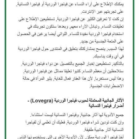
يمكنك الإطلاع على آراء النساء عن فياجرا الوردية أو فياجرا النسائية,
على تجربتهم عبر الإنترنت.
إن كنت لا تعرفين الكثير عن فياجرا الوردية, تستطيعين الإطلاع على
تعليقات النساء, وتبادل الآراء معهم, وبعدها ستكون تجربتك في
استخدام فياجرا الوردية مفيدة للنساء, اللواتي أيضا يرغبن في الحصول
على المتعة الجنسية من جديد.
لهذا السبب, ينصح بمشاركتك بتعليق في المنتدى, حول فياجرا الوردية
في أي وقت يناسبك.
بالتأكيد, تستطيعين إخبار الجميع بالتفصيل عن دواء فياجرا الوردية.
ستلاحظين أن معظم النساء, كتبوا تعليقا مماثل عن فياجرا الوردية,
وهذا ليس مستغربا, لأن هذا العقار فعال للغاية, يثير المرأة في حالة
الاضطرابات الجنسية.
الآثار الجانبية المحتملة لحبوب فياجرا الوردية (Lovegra) -
أضرار فياجرا النسائية
جميع الأدوية لها آثار جانبية, وفياجرا النسائية ليست استثناءا.
وإن كنت تودين شراء فياجرا الوردية, فعليك أن تعلمي أن لفياجرا
النسائية آثار جانبية طفيفة.
أخذ فياجرا الوردية ممكن, لأن الأدوية الأخرى التي يستخدمونها الناس