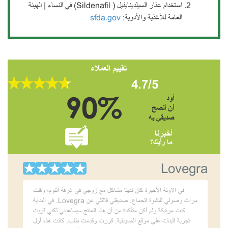
استخدام عقار السيلدينايفيل ( Sildenafil) في النساء | الهيئة
العامة للأغذية والأدوية:
sfda.gov
تقييم العملاء
4.7/5
أود
أن أنصح
صديقي به
أخبرنا
ما رأيك؟
Lovegra
في الآونة الأخيرة كان لدينا مشاكل مع زوجي في غرفة النوم، وقلت
مرات وصولي للنشوة الجماع. صديقتي قالتلي عن Lovegra. في البداية
كنت مرتبكة ولم أكن متأكدة من أن هذا المنتج سيساعدني لكني قريت
تجربة البنات على موقع الصيدلية. قررت وقدمت طلب. كانت هذه أول