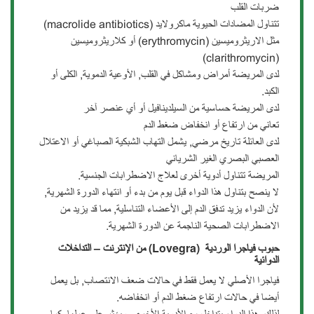
ضربات القلب
تتناول المضادات الحيوية ماكرولايد (macrolide antibiotics)
مثل الاريثروميسين (erythromycin) أو كلاريثروميسين
(clarithromycin)
لدى المريضة أمراض ومشاكل في القلب, الأوعية الدموية, الكلى أو
الكبد.
لدى المريضة حساسية من السيلدينافيل أو أي عنصر آخر
تعاني من ارتفاع أو انخفاض ضغط الدم
لدى العائلة تاريخ مرضي, يشمل التهاب الشبكية الصباغي أو الاعتلال
العصبي البصري الغير الشرياني
المريضة تتناول أدوية أخرى لعلاج الاضطرابات الجنسية.
لا ينصح بتناول هذا الدواء قبل يوم من بدء أو انتهاء الدورة الشهرية,
لأن الدواء يزيد تدفق الدم إلى الأعضاء التناسلية, مما قد يزيد من
الاضطرابات الصحية الناجمة عن الدورة الشهرية.
حبوب فياجرا الوردية (Lovegra)
من الإنترنت – التداخلات
الدوائية
فياجرا الأصلي لا يعمل فقط في حالات ضعف الانتصاب, بل يعمل
أيضا في حالات ارتفاع ضغط الدم أو انخفاضه.