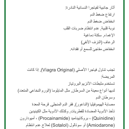
آثار جانبية لفياجرا النسائية النادرة:
ارتفاع ضغط الدم
انخفاض ضغط الدم
نوبة قلبية, عدم انتظام ضربات القلب
الإغماء, سكتة دماغية
الرعاف (النزف الأنفي)
انخفاض مفاجئ للسمع أو فقدانه.
تجنب تناول فياجرا الأصلي (Viagra Original), إذا كانت
المريضة:
تستخدم مثبطات الأنزيم البروتياز
لديها أنواع معينة من السرطان, مثل المايلوما (الورم النخاعي المتعدد)
وسرطان الدم
مصابة الهيموفيليا (الناعور), فقر الدم المنجلي, قرحة المعدة
تأخذ الأدوية المضادة للفطريات, وكذلك الأدوية مثل الكينيدين
(Quinidine) ، بروكاييناميد (Procainamide) ، أميودارون
(Amiodarone) أو سوتالول (Sotalol) لعلاج عدم انتظام