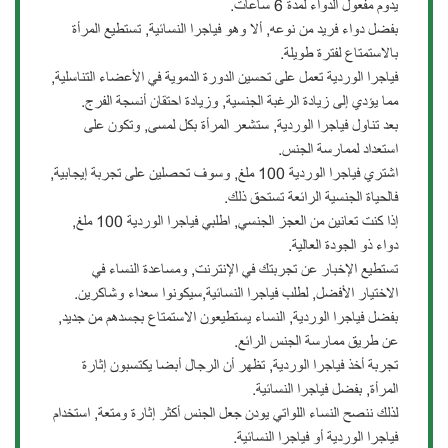
يدوم مفعول الدواء لمدة 6 ساعات.
بفضل دواء فريد من نوعه, ألا وهو فياجرا النسائية, تستطيع المرأة
بالاستمتاع لفترة طويلة.
فياجرا الوردية تعمل على تحسين الدورة الدموية في الأعضاء التناسلية,
مما يؤدي إلى زيادة الرغبة الجنسية, وزيادة احتقان أنسجة الفرج.
بعد تناول فياجرا الوردية, ستشعر المرأة بكل لمسى, وتكون على
استعداد لممارسة الجنس.
اشتري فياجرا الوردية 100 ملغ, وسوف تحصلين على تجربة إيجابية,
فالحياة الجنسية الرائعة تستحق ذلك.
إذا كنت تعانين من العجز الجنسي, اطلبي فياجرا الوردية 100 ملغ,
دواء ذو الجودة العالية.
تستطيع الإخبار عن تجربتك في الإنترنت, ومساعدة النساء في
الاختيار الأفضل, لطلب فياجرا النسائية,سيكونوا سعداء وشاكرين.
بفضل فياجرا الوردية, النساء يستطيعون الاستمتاع بجسدهم من جديد,
عن طريق ممارسة الجنس الرائع.
تجربة أخذ فياجرا الوردية, تظهر أن الرجال أبضا يكتسبون إثارة
المرأة, بفضل فياجرا النسائية.
لذلك ننصح النساء اللواتي يودن جعل الجنس أكثر إثارة ومتعة, استخدام
فياجرا الوردية أو فياجرا النسائية.