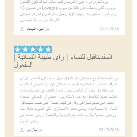
مرة اشتري دواء على الانترنت وكنت أخاف أنها قد تكون الفياجرا
مزورة. لكني حصلت على علبة من حبوب Lovegra في غضون 13
يوم. الدواء مدهش جدا ونتيجته قوية ويعمل حقا. تقدير واحترام لموظفين
الشركة على سرعة التوصيل.
12-11-2018
من
أميرة البيضاء
السلدينافيل للنساء | راي طبيبة النسائية |
المفعول
في حلسة نسائية مع صديقاتي دار الحوار حول السيلدينافيل للنساء. مثل أي
امرأة عاقلة قررت استشارة طبيبة النسائية التي أثق بها. أخبرني أن الدواء
جيد حقا، لكن يجب أن تستعمل بحذر. قدمت الطلب في الصيدلية بعدما
ناقشت جميع التفاصيل مع أحد الاستشاريين. أعجبني أن أخصائي الصيدلة
أجاب على جميع تساؤلاتي وقال لي كيف أحصل على خصم لسيلدينافيل
للنساء. أنا معجبة بأداء وحسن تعامل الاستشاري. تأثير الحبوب مذهل جدا
ورغبتي الجنسية مثل ما كانت أيام المدرسة والجامعة. زوجي انصدم من
رغبتي القوية.
28-10-2018
من
حنان س