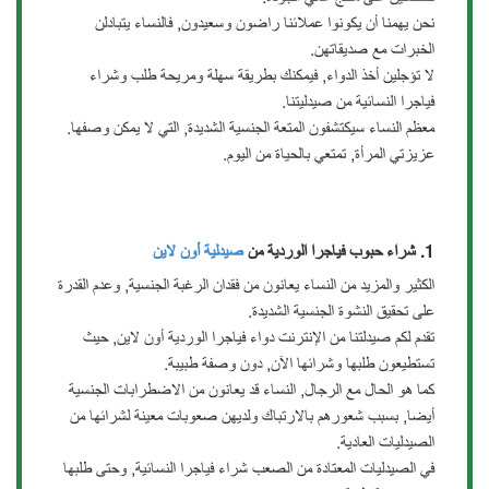
نحن يهمنا أن يكونوا عملائنا راضون وسعيدون, فالنساء يتبادلن
الخبرات مع صديقاتهن.
لا تؤجلين أخذ الدواء, فيمكنك بطريقة سهلة ومريحة طلب وشراء
فياجرا النسائية من صيدليتنا.
معظم النساء سيكتشفون المتعة الجنسية الشديدة, التي لا يمكن وصفها.
عزيزتي المرأة, تمتعي بالحياة من اليوم.
1. شراء حبوب فياجرا الوردية من
صيدلية أون لاين
الكثير والمزيد من النساء يعانون من فقدان الرغبة الجنسية, وعدم القدرة
على تحقيق النشوة الجنسية الشديدة.
تقدم لكم صيدلتنا من الإنترنت دواء فياجرا الوردية أون لاين, حيث
تستطيعون طلبها وشرائها الآن, دون وصفة طبيبة.
كما هو الحال مع الرجال, النساء قد يعانون من الاضطرابات الجنسية
أيضا, بسبب شعورهم بالارتباك ولديهن صعوبات معينة لشرائها من
الصيدليات العادية.
في الصيدليات المعتادة من الصعب شراء فياجرا النسائية, وحتى طلبها