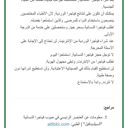
الجنسية.
يمكنك أن تكون على لنتائج فياجرا الوردية, لأن الأطباء المختصين,
ينصحون باستخدام الدواء للمرضى, والذين استمتعوا بفضله.
اطلب فياجرا النسائية بسعر جيد, وستحصلين على خدمة من الدرجة
الأولى.
عند شراء فياجرا الوردية من الإنترنيت, لن تحتاج إلى الإجابة على
الأسئلة المحرجة.
لا تؤجل حجز فياجرا النسائية, استمتعوا اليوم.
تطلب فياجرا من الإنترنت, وتبقى مجهول الهوية.
لن تستطيع القيام بذلك في الصيدلية الاعتيادية, ولن تستطيع شرائها دون
وصفة طبية.
لا تتردد, وابدأ بالاستمتاع.
مراجع:
معلومات عن العنصر الرئيسي في حبوب فياجرا النسائية
"السيلدينافيل" | الطبي:
altibbi.com