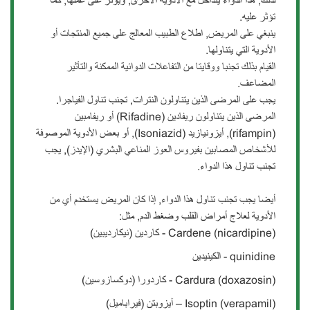
لذلك, هذا الدواء يتداخل مع الأدوية الأخرى, ويؤثر على عملها, كما
تؤثر عليه.
ينبغي على المريض, اطلاع الطبيب المعالج على جميع المنتجات أو
الأدوية التي يتناولها.
القيام بذلك تجنبا ووقايتا من التفاعلات الدوائية الممكنة والتأثير
المضاعف.
يجب على المرضى الذين يتناولون النترات, تجنب تناول الفياجرا.
المرضى الذين يتناولون ريفادين (Rifadine) أو ريفامبين
(rifampin), أيزونيازيد (Isoniazid), أو بعض الأدوية الموصوفة
للأشخاص المصابين بفيروس العوز المناعي البشري (الإيدز), يجب
تجنب تناول هذا الدواء.
أيضا يجب تجنب تناول هذا الدواء, إذا كان المريض يستخدم أي من
الأدوية لعلاج أمراض القلب وضغط الدم, مثل:
Cardene (nicardipine) - كاردين (نيكارديبين)
quinidine - الكينيدين
Cardura (doxazosin) - كاردورا (دوكسازوسين)
Isoptin (verapamil) – آيزوبتن (فيراباميل)