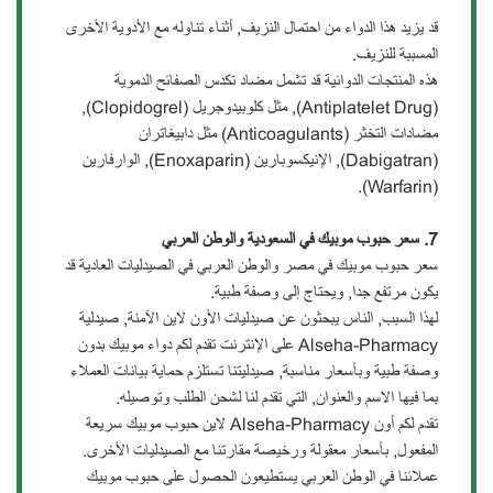
قد يزيد هذا الدواء من احتمال النزيف, أثناء تناوله مع الأدوية الأخرى
المسببة للنزيف.
هذه المنتجات الدوائية قد تشمل مضاد تكدس الصفائح الدموية
(Antiplatelet Drug), مثل كلوبيدوجريل (Clopidogrel),
مضادات التخثر (Anticoagulants) مثل دابيغاتران
(Dabigatran), الإنيكسوبارين (Enoxaparin), الوارفارين
(Warfarin).
7. سعر حبوب موبيك في السعودية والوطن العربي
سعر حبوب موبيك في مصر والوطن العربي في الصيدليات العادية قد
يكون مرتفع جدا, ويحتاج إلى وصفة طبية.
لهذا السبب, الناس يبحثون عن صيدليات الأون لاين الآمنة, صيدلية
Alseha-Pharmacy على الإنترنت تقدم لكم دواء موبيك بدون
وصفة طبية وبأسعار مناسبة, صيدليتنا تستلزم حماية بيانات العملاء
بما فيها الاسم والعنوان, التي تقدم لنا لشحن الطلب وتوصيله.
تقدم لكم أون Alseha-Pharmacy لاين حبوب موبيك سريعة
المفعول, بأسعار معقولة ورخيصة مقارتنا مع الصيدليات الأخرى.
عملائنا في الوطن العربي يستطيعون الحصول على حبوب موبيك