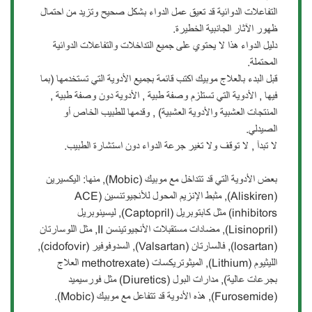
التفاعلات الدوائية قد تعيق عمل الدواء بشكل صحيح وتزيد من احتمال
ظهور الآثار الجانبية الخطيرة.
دليل الدواء هذا لا يحتوي على جميع التداخلات والتفاعلات الدوائية
المحتملة.
قبل البدء بالعلاج موبيك اكتب قائمة بجميع الأدوية التي تستخدمها (بما
فيها , الأدوية التي تستلزم وصفة طبية , الأدوية دون وصفة طبية ,
المنتجات العشبية والأدوية العشبية) , وقدمها للطبيب الخاص أو
الصيدلي.
لا تبدآ , لا توقف ولا تغير جرعة الدواء دون استشارة الطبيب.
بعض الأدوية التي قد تتداخل مع موبيك (Mobic), منها: اليكسيرين
(Aliskiren), مثبط الإنزيم المحول للأنجيوتنسين (ACE
inhibitors) مثل كابتوبريل (Captopril), ليسينوبريل
(Lisinopril), مضادات مستقبلات الأنجيوتينسن II, مثل اللوسارتان
(losartan), فالسارتان (Valsartan), السدوفوفير (cidofovir),
الليثيوم (Lithium), الميثوتريكسات (methotrexate العلاج
بجرعات عالية), مدارات البول (Diuretics) مثل فورسيميد
(Furosemide), هذه الأدوية قد تتفاعل مع موبيك (Mobic).