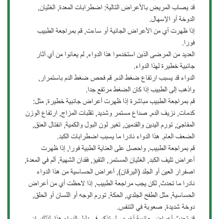
قد يصاب المريض بالأعراض التالية: اضطرابات المعدة, الغثيان,
الدوخة أو الإسهال.
إذا ظهرت أي من الأعراض الجانية أو ساءت, قم بمراجعة الطبيب
فورا.
العديد من المرضى الذين استخدموا هذا الدواء, لم يعانوا من أي آثار
جانبية خطيرة لهذا الدواء.
الدواء قد يسبب ارتفاع ضغط الدم. قم فحص ضغط الدم باستمرار,
واذهب إلى الطبيب إذا كان الضغط مرتفع جدا.
قم بمراجعة الطبيب مباشرة إذا ظهرت أعراض جانبية خطيرة, مثل:
كدمات, نزيف الدم, صداع مستمر وشديد, تقلبات المزاج, ارتفاع الوزن
المفاجئ, تورم اليدين والقدمين, تغير لون البول والكمية, انفتال العنق,
الضعف العام. هذا الدواء نادرا ما يسبب اضطرابات الكبد.
قم بمراجعة الطبيب, واحصل على العناية الطبية فورا, إذا ظهرت
أعراض تليف الكبد, الغثيان المستمر, التقيؤ, فقدان الشهية, ألم في المعدة,
اصفرار العين أو الجلد (اليرقان), أعراض الحساسية من هذا الدواء
نادرا ما تحدث, لكن يجب مراجعة الطبيب, إذا لاحظت أي من أعراض
الحساسية, مثل الطفح الجلدي, الحكة, تورم الوجه أو اللسان أو الحلق,
دوخة شديدة, صعوبة في التنفس.
قد تحدث أعراض جانبية أخرى, لم تذكر في دليل الدواء هذا, لذلك, إن