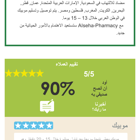
مضاد للالتهاب في السعودية, الإمارات العربية المتحدة, عمان, قطر,
البحرين, الكويت, المغرب, فلسطين ومصر. يتم توصيل وتسليم موبيك
في الوطن العربي خلال 13 – 15 يوما.
مع Alseha-Pharmacy ستستعيد الاهتمام بالأمور الحياتية من
جديد.
تقييم العملاء
5/5
أود
أن أنصح
صديقي به
أخبرنا
ما رأيك؟
موبيك
موبيك يعطي نتيجة سريعة بعد تناول مباشرة خلال 15 - 20 دقيقة, وهو