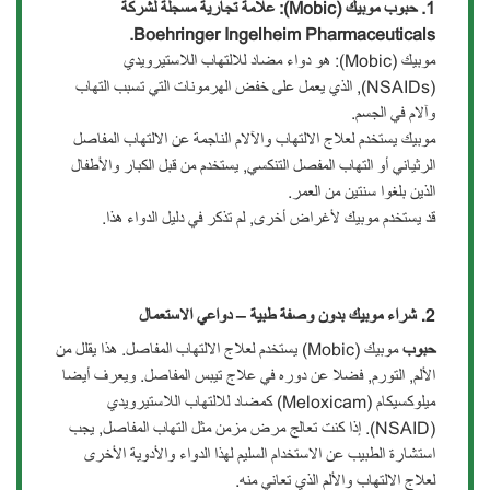
1. حبوب موبيك
(Mobic):
علامة تجارية مسجلة لشركة
Boehringer Ingelheim Pharmaceuticals.
موبيك (Mobic): هو دواء مضاد للالتهاب اللاستيرويدي
(NSAIDs), الذي يعمل على خفض الهرمونات التي تسبب التهاب
وآلام في الجسم.
موبيك يستخدم لعلاج الالتهاب واﻵلام الناجمة عن الالتهاب المفاصل
الرثياني أو التهاب المفصل التنكسي, يستخدم من قبل الكبار والأطفال
الذين بلغوا سنتين من العمر.
قد يستخدم موبيك لأغراض أخرى, لم تذكر في دليل الدواء هذا.
2.
شراء موبيك
بدون وصفة طبية – دواعي الاستعمال
حبوب
موبيك (Mobic) يستخدم لعلاج الالتهاب المفاصل. هذا يقلل من
الألم, التورم, فضلا عن دوره في علاج تيبس المفاصل. ويعرف أيضا
ميلوكسيكام (Meloxicam) كمضاد للالتهاب اللاستيرويدي
(NSAID). إذا كنت تعالج مرض مزمن مثل التهاب المفاصل, يجب
استشارة الطبيب عن الاستخدام السليم لهذا الدواء والأدوية الأخرى
لعلاج الالتهاب واﻷلم الذي تعاني منه.