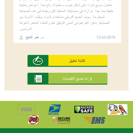
مفعول سريع لدواء على شكل حبوب ومفعوله رائع جدا. أعراض حانبية
خفيفة جدا جدا. لم أراه في صيدلياتنا المحلية لكن وجدته في هذه الصيدلية
المحترمة. سوف أنصح أقربائي باستخدام الدواء وطلب الأدوية من
الصيدلية. شكرا لكم إخواني أتمنى التوفيق لكم والشفاء العاجل لاخواننا
المرضى.
13-03-2018
من
عمر الشيخ
كتابة تعليق
قراءة جميع التقييمات