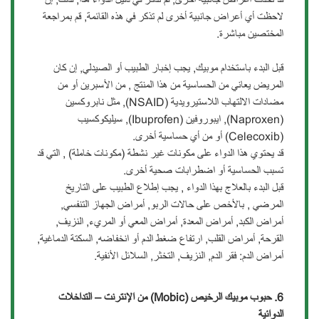
لاحظت أي أعراض جانبية أخرى لم تذكر في هذه القائمة, قم بمراجعة
المختصين مباشرة.
قبل البدء باستخدام موبيك, يجب إخبار الطبيب أو الصيدلي, إن كان
المريض يعاني من الحساسية من هذا المنتج , من الأسبرين أو من
مضادات الالتهاب اللاستيرويدية (NSAID), مثل نابروكسين
(Naproxen), ايبوروفين (Ibuprofen), سيليكوكسيب
(Celecoxib) أو من أي حساسية أخرى.
قد يحتوي هذا الدواء على مكونات غير نشطة (مكونات خاملة) , التي قد
تسبب الحساسية أو اضطرابات صحية أخرى.
قبل البدء بالعلاج بهذا الدواء , يجب إطلاع الطبيب على التاريخ
المرضي , بالأخص على حالات الربو, أمراض الجهاز التنفسي,
أمراض الكبد, أمراض المعدة, أمراض المعي أو المريء, النزيف,
القرحة, أمراض القلب, ارتفاع ضغط الدم أو انخفاضه, السكتة الدماغية,
أمراض الدم: فقر الدم, النزيف, التخثر, السلائل الأنفية.
6. حبوب موبيك الرخيص
(Mobic)
من الإنترنت – التداخلات
الدوائية