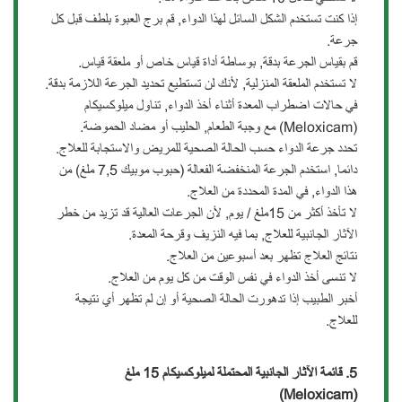
إذا كنت تستخدم الشكل السائل لهذا الدواء, قم برج العبوة بلطف قبل كل
جرعة.
قم بقياس الجرعة بدقة, بوساطة أداة قياس خاص أو ملعقة قياس.
لا تستخدم الملعقة المنزلية, لأنك لن تستطيع تحديد الجرعة اللازمة بدقة.
في حالات اضطراب المعدة أثناء أخذ الدواء, تناول ميلوكسيكام
(Meloxicam) مع وجبة الطعام, الحليب أو مضاد الحموضة.
تحدد جرعة الدواء حسب الحالة الصحية للمريض والاستجابة للعلاج.
دائما, استخدم الجرعة المنخفضة الفعالة (حبوب موبيك 7,5 ملغ) من
هذا الدواء, في المدة المحددة من العلاج.
لا تأخذ أكثر من 15ملغ / يوم, لأن الجرعات العالية قد تزيد من خطر
الآثار الجانبية للعلاج, بما فيه النزيف وقرحة المعدة.
نتائج العلاج تظهر بعد أسبوعين من العلاج.
لا تنسى أخذ الدواء في نفس الوقت من كل يوم من العلاج.
أخبر الطبيب إذا تدهورت الحالة الصحية أو إن لم تظهر أي نتيجة
للعلاج.
5.
قائمة الآثار الجانبية المحتملة لميلوكسيكام
15
ملغ
(Meloxicam)